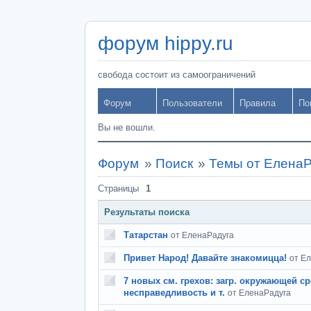
форум hippy.ru
свобода состоит из самоограничений
Форум
Пользователи
Правила
По
Вы не вошли.
Форум
»
Поиск
»
Темы от ЕленаР
Страницы
1
Результаты поиска
Татарстан
от ЕленаРадуга
Привет Народ! Давайте знакомицца!
от Е
7 новых см. грехов: загр. окружающей ср
несправедливость и т.
от ЕленаРадуга