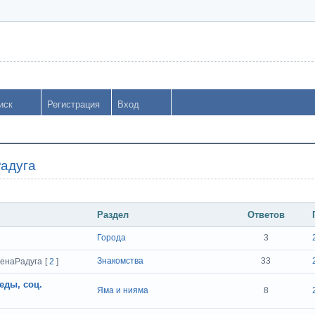
иск
Регистрация
Вход
адуга
Раздел
Ответов
Города
3
Знакомства
33
ленаРадуга
[
2
]
еды, соц.
Яма и нияма
8