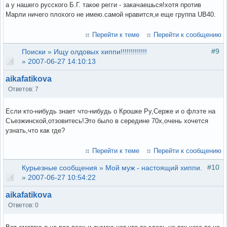
а у нашего русского Б.Г. такое регги - закачаешься!хотя против
Марли ничего плохого не имею.самой нравится,и еще группа UB40.
Перейти к теме
Перейти к сообщению
#9
Поиски
»
Ищу олдовых хиппи!!!!!!!!!!!!!
»
2007-06-27 14:10:13
aikafatikova
Ответов: 7
Если кто-нибудь знает что-нибудь о Крошке Ру,Серже и о флэте на
Съезжинской,отзовитесь!Это было в середине 70х,очень хочется
узнать,что как где?
Перейти к теме
Перейти к сообщению
#10
Курьезные сообщения
»
Мой муж - настоящий хиппи.
»
2007-06-27 10:54:22
aikafatikova
Ответов: 0