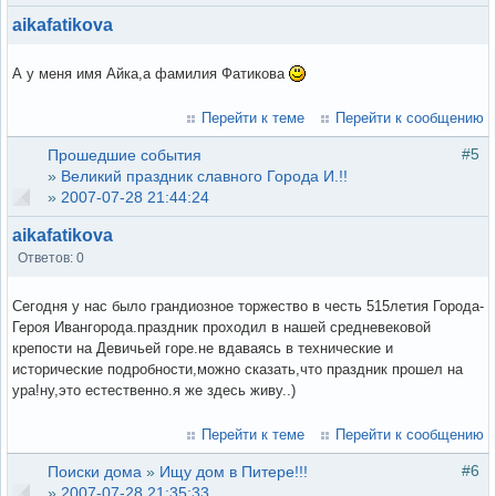
aikafatikova
А у меня имя Айка,а фамилия Фатикова
Перейти к теме
Перейти к сообщению
#5
Прошедшие события
»
Великий праздник славного Города И.!!
»
2007-07-28 21:44:24
aikafatikova
Ответов: 0
Сегодня у нас было грандиозное торжество в честь 515летия Города-
Героя Ивангорода.праздник проходил в нашей средневековой
крепости на Девичьей горе.не вдаваясь в технические и
исторические подробности,можно сказать,что праздник прошел на
ура!ну,это естественно.я же здесь живу..)
Перейти к теме
Перейти к сообщению
#6
Поиски дома
»
Ищу дом в Питере!!!
»
2007-07-28 21:35:33