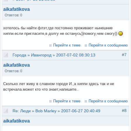
aikafatikova
Ответов: 0
хотелось бы найти флэт,где постоянно проживают нынешние
хиппи.если пригласите,в долгу не останусь))помогу,чем смогу))
Перейти к теме
Перейти к сообщению
#7
Города
»
Ивангород
»
2007-07-02 08:30:13
aikafatikova
Ответов: 0
Сколько лет живу в славном городе И.,а хиппи здесь так и не
встречала.может кто что знает,напишите..
Перейти к теме
Перейти к сообщению
#8
Re:
Люди
»
Bob Marley
»
2007-06-27 20:40:49
aikafatikova