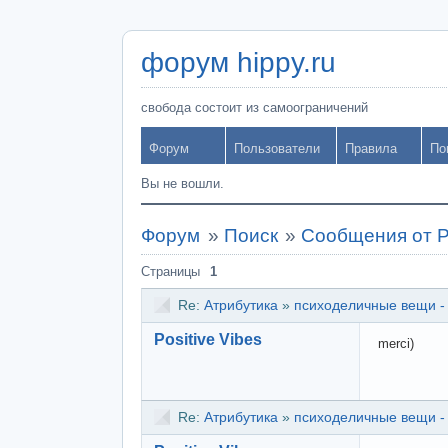
форум hippy.ru
свобода состоит из самоограничений
Форум
Пользователи
Правила
По
Вы не вошли.
Форум
»
Поиск
»
Сообщения от Po
Страницы
1
Re:
Атрибутика
»
психоделичные вещи -
Positive Vibes
merci)
Re:
Атрибутика
»
психоделичные вещи -