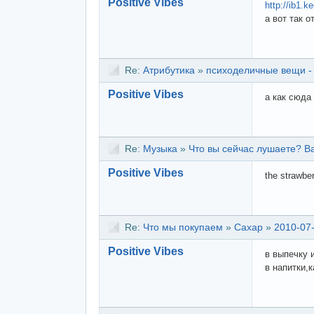
Positive Vibes
http://ib1.
а вот так 
Re:
Атрибутика
»
психоделичные вещи -
Positive Vibes
а как сюда
Re:
Музыка
»
Что вы сейчас лушаете? Ва
Positive Vibes
the strawbe
Re:
Что мы покупаем
»
Сахар
»
2010-07-
Positive Vibes
в выпечку 
в напитки,