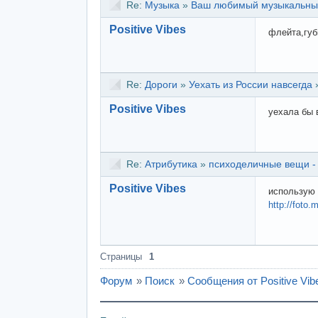
Re:
Музыка
»
Ваш любимый музыкальны
Positive Vibes
флейта,губ
Re:
Дороги
»
Уехать из России навсегда
Positive Vibes
уехала бы 
Re:
Атрибутика
»
психоделичные вещи -
Positive Vibes
использую 
http://foto.
Страницы
1
Форум
»
Поиск
»
Сообщения от Positive Vib