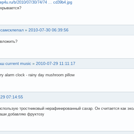
keep4u.ru/b/2010/07/30/74/74 … cd39b4.jpg
открывается?
 самсклепал
»
2010-07-30 06:39:56
 вложить?
ш current music
»
2010-07-29 11:11:17
rry alarm clock - rainy day mushroom pillow
29 07:14:55
использую тростниковый нерафинированный сахар. Он считается как эко
каши добавляю фруктозу