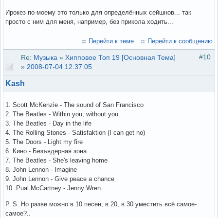
Ирокез по-моему это только для определённых сейшнов... так
просто с ним для меня, например, без прикола ходить...
Перейти к теме
Перейти к сообщению
#10
Re:
Музыка
»
Хипповое Топ 19 [Основная Тема]
»
2008-07-04 12:37:05
Kash
1. Scott McKenzie - The sound of San Francisco
2. The Beatles - Within you, without you
3. The Beatles - Day in the life
4. The Rolling Stones - Satisfaktion (I can get no)
5. The Doors - Light my fire
6. Кино - Безъядерная зона
7. The Beatles - She's leaving home
8. John Lennon - Imagine
9. John Lennon - Give peace a chance
10. Pual McCartney - Jenny Wren
P. S. Но разве можно в 10 песен, в 20, в 30 уместить всё самое-
самое?..