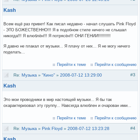
Kash
Всем ещё раз привет! Как писал недавно - начал слушать Pink Floyd
- ЭТО БОЖЕСТВЕННО!!! Я в подобном стиле ничего не слышал
никогда!!! Я влюблён!!! Я потрясён!!! ОНИ ГЕНИИ!!!!!!!!!!
Я давно не плакал от музыки... Я плачу от них... Я не могу ничего
поделать...
Перейти к теме
Перейти к сообщению
#3
Re:
Музыка
»
"Кино"
»
2008-07-12 13:29:00
Kash
Это мои проводники в мир настоящей музыки... Я бы так
охарактеризовал эту группу... Навсегда влюблен и очарован ими...
Перейти к теме
Перейти к сообщению
#4
Re:
Музыка
»
Pink Floyd
»
2008-07-12 13:23:28
Kash