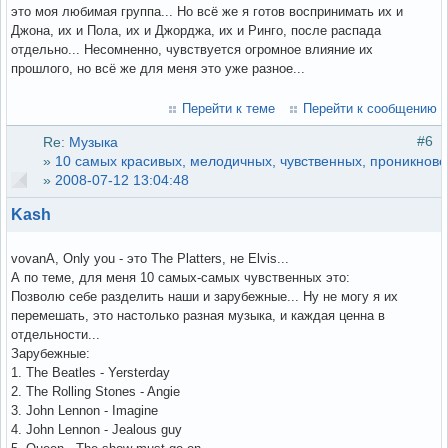
это моя любимая группа... Но всё же я готов воспринимать их и
Джона, их и Пола, их и Джорджа, их и Ринго, после распада
отдельно... Несомненно, чувствуется огромное влияние их
прошлого, но всё же для меня это уже разное...
Перейти к теме
Перейти к сообщению
#6
Re:
Музыка
»
10 самых красивых, мелодичных, чувственных, проникнове
»
2008-07-12 13:04:48
Kash
vovanA, Only you - это The Platters, не Elvis...
А по теме, для меня 10 самых-самых чувственных это:
Позволю себе разделить наши и зарубежные... Ну не могу я их
перемешать, это настолько разная музыка, и каждая ценна в
отдельности...
Зарубежные:
1. The Beatles - Yersterday
2. The Rolling Stones - Angie
3. John Lennon - Imagine
4. John Lennon - Jealous guy