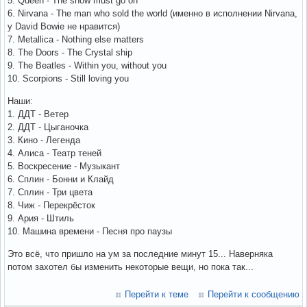
5. Queen - The show must go on
6. Nirvana - The man who sold the world (именно в исполнении Nirvana,
у David Bowie не нравится)
7. Metallica - Nothing else matters
8. The Doors - The Crystal ship
9. The Beatles - Within you, without you
10. Scorpions - Still loving you
Наши:
1. ДДТ - Ветер
2. ДДТ - Цыганочка
3. Кино - Легенда
4. Алиса - Театр теней
5. Воскресение - Музыкант
6. Сплин - Бонни и Клайд
7. Сплин - Три цвета
8. Чиж - Перекрёсток
9. Ария - Штиль
10. Машина времени - Песня про паузы
Это всё, что пришло на ум за последние минут 15... Наверняка
потом захотел бы изменить некоторые вещи, но пока так...
Перейти к теме
Перейти к сообщению