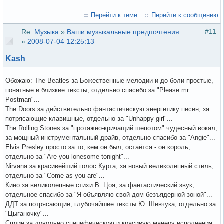
Перейти к теме
Перейти к сообщению
#11
Re:
Музыка
»
Ваши музыкальные предпочтения...
»
2008-07-04 12:25:13
Kash
Обожаю: The Beatles за Божественные мелодии и до боли простые,
понятные и близкие тексты, отдельно спасибо за "Please mr.
Postman"...
The Doors за действительно фантастическую энергетику песен, за
потрясающие клавишные, отдельно за "Unhappy girl"...
The Rolling Stones за "протяжно-кричащий шепотом" чудесный вокал,
за мощный инструментальный драйв, отдельно спасибо за "Angie"...
Elvis Presley просто за то, кем он был, остаётся - он король,
отдельно за "Are you lonesome tonight"...
Nirvana за красивейший голос Курта, за новый великолепный стиль,
отдельно за "Come as you are"...
Кино за великолепные стихи В. Цоя, за фантастический звук,
отдельное спасибо за "Я объявляю свой дом безъядерной зоной"...
ДДТ за потрясающие, глубочайшие тексты Ю. Шевчука, отдельно за
"Цыганочку"...
Сплин за довольно специфическую и красивую манеру исполнения,