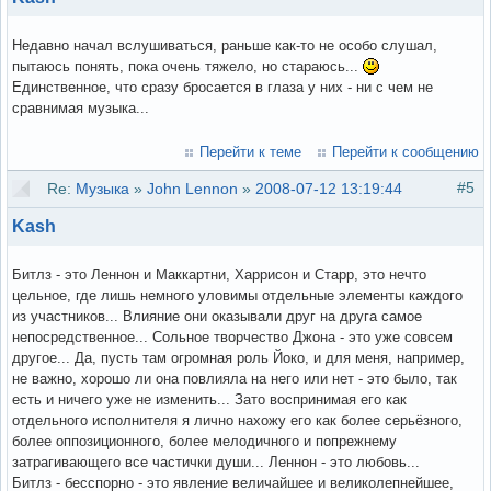
Недавно начал вслушиваться, раньше как-то не особо слушал,
пытаюсь понять, пока очень тяжело, но стараюсь...
Единственное, что сразу бросается в глаза у них - ни с чем не
сравнимая музыка...
Перейти к теме
Перейти к сообщению
#5
Re:
Музыка
»
John Lennon
»
2008-07-12 13:19:44
Kash
Битлз - это Леннон и Маккартни, Харрисон и Старр, это нечто
цельное, где лишь немного уловимы отдельные элементы каждого
из участников... Влияние они оказывали друг на друга самое
непосредственное... Сольное творчество Джона - это уже совсем
другое... Да, пусть там огромная роль Йоко, и для меня, например,
не важно, хорошо ли она повлияла на него или нет - это было, так
есть и ничего уже не изменить... Зато воспринимая его как
отдельного исполнителя я лично нахожу его как более серьёзного,
более оппозиционного, более мелодичного и попрежнему
затрагивающего все частички души... Леннон - это любовь...
Битлз - бесспорно - это явление величайшее и великолепнейшее,