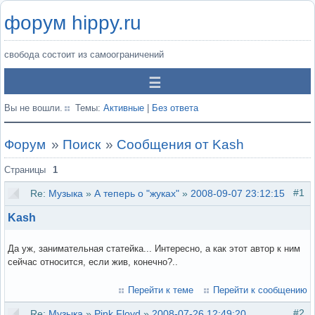
форум hippy.ru
свобода состоит из самоограничений
Вы не вошли.
Темы:
Активные
|
Без ответа
Форум
»
Поиск
»
Сообщения от Kash
Страницы
1
#1
Re:
Музыка
»
А теперь о "жуках"
»
2008-09-07 23:12:15
Kash
Да уж, занимательная статейка... Интересно, а как этот автор к ним
сейчас относится, если жив, конечно?..
Перейти к теме
Перейти к сообщению
#2
Re:
Музыка
»
Pink Floyd
»
2008-07-26 12:49:20