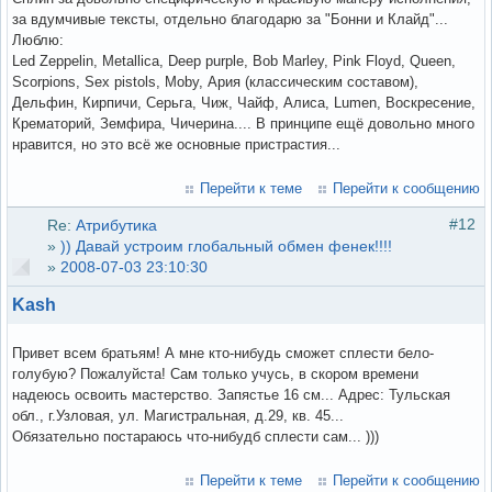
за вдумчивые тексты, отдельно благодарю за "Бонни и Клайд"...
Люблю:
Led Zeppelin, Metallica, Deep purple, Bob Marley, Pink Floyd, Queen,
Scorpions, Sex pistols, Moby, Ария (классическим составом),
Дельфин, Кирпичи, Серьга, Чиж, Чайф, Алиса, Lumen, Воскресение,
Крематорий, Земфира, Чичерина.... В принципе ещё довольно много
нравится, но это всё же основные пристрастия...
Перейти к теме
Перейти к сообщению
#12
Re:
Атрибутика
»
)) Давай устроим глобальный обмен фенек!!!!
»
2008-07-03 23:10:30
Kash
Привет всем братьям! А мне кто-нибудь сможет сплести бело-
голубую? Пожалуйста! Сам только учусь, в скором времени
надеюсь освоить мастерство. Запястье 16 см... Адрес: Тульская
обл., г.Узловая, ул. Магистральная, д.29, кв. 45...
Обязательно постараюсь что-нибудб сплести сам... )))
Перейти к теме
Перейти к сообщению