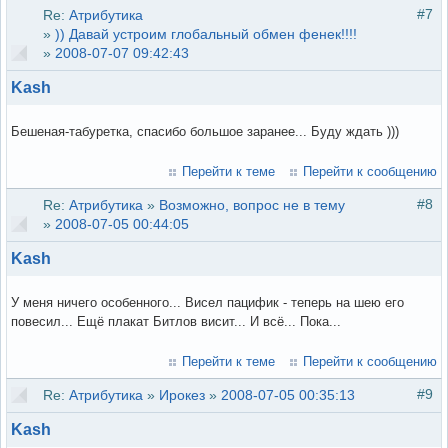
#7
Re:
Атрибутика
»
)) Давай устроим глобальный обмен фенек!!!!
»
2008-07-07 09:42:43
Kash
Бешеная-табуретка, спасибо большое заранее... Буду ждать )))
Перейти к теме
Перейти к сообщению
#8
Re:
Атрибутика
»
Возможно, вопрос не в тему
»
2008-07-05 00:44:05
Kash
У меня ничего особенного... Висел пацифик - теперь на шею его
повесил... Ещё плакат Битлов висит... И всё... Пока...
Перейти к теме
Перейти к сообщению
#9
Re:
Атрибутика
»
Ирокез
»
2008-07-05 00:35:13
Kash