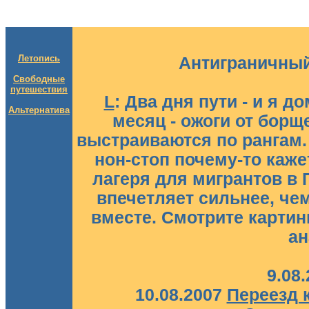
Летопись
Антиграничный 
Свободные
путешествия
L
: Два дня пути - и я 
Альтернатива
месяц - ожоги от борщ
выстраиваются по рангам.
нон-стоп почему-то каже
лагеря для мигрантов в 
впечетляет сильнее, че
вместе. Смотрите картин
ан
9.08
10.08.2007
Переезд 