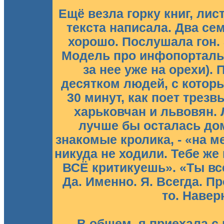
Ещё везла горку книг, лис
текста написала. Два се
хорошо. Послушала гон. 
Модель про инфопорталы
за нее уже на орехи).
десятком людей, с котор
30 минут, как поет трез
харьковчан и львовян. 
лучше бы осталась дом
знакомые кролика, - «на м
никуда не ходили. Тебе же 
ВСЁ критикуешь». «Ты все
Да. Именно. Я. Всегда. П
то. Навер
В общем, я приехала с