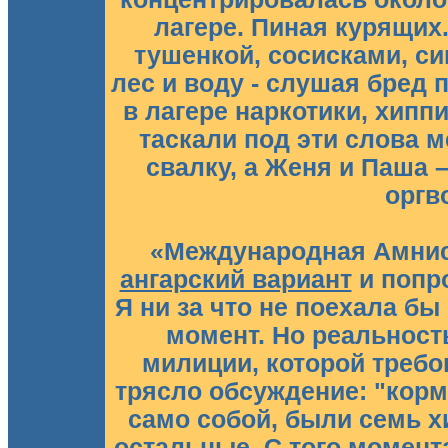
лагере. Пиная курящих.
тушенкой, сосисками, си
лес и воду - слушая бред 
в лагере наркотики, хиппи
таскали под эти слова 
свалку, а Женя и Паша 
оргв
«Международная Амнис
ангарский вариант
и попро
Я ни за что не поехала бы 
момент. Но реальность
милиции, которой требо
трясло обсуждение: "корми
само собой, были семь хи
остальные. С того момента