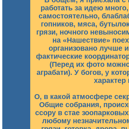
работать за идею много,
самостоятельно, блаблаб
гопников, мяса, бутылок
грязи, ночного невыноси
на «Нашествие» поех
организовано лучше и 
фактические координатор
(Перед их фото можно
аграбати). У богов, у ко
характер
О, в какой атмосфере сек
Общие собрания, происх
ссору в стае зоопарковы
любому незначительном
грязи, готовка, дрова, п