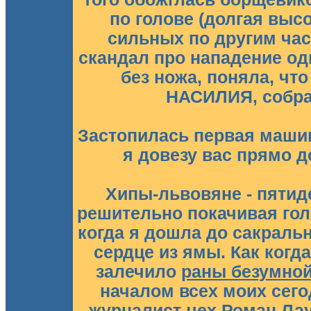
по голове (долгая высо
сильных по другим час
скандал про нападение одн
без ножа, поняла, ч
НАСИЛИЯ, собра
Застопилась первая машин
я довезу вас прямо д
Хипы-львовяне - пятид
решительно покачивая гол
когда я дошла до сакраль
сердце из ямы. Как когд
залечило
раны безумно
началом всех моих сег
журналист-чех Роман Лау