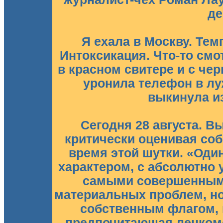
де
Я ехала в Москву. Тем
Интоксикация. Что-то смот
в красном свитере и с че
уронила телефон в луж
выкинула из
Сегодня 28 августа. 
критически оценивая со
время этой шутки. «Од
характером, с абсолютно 
самыми совершенным
материальных проблем, но с
собственным флагом, 
предпочитающая ленкомо