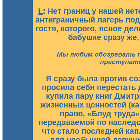
L
: Нет границ у нашей не
антиграничный лагерь под
гостя, которого, ясное де
бабушке сразу же,
Мы любим обозревать т
преступать
Я сразу была против соз
просила себя перестать 
купила пару книг Дмит
жизненных ценностей (как
право, «Блуд труда»
передаваемой по наследст
что стало последней кап
для необычной девушки