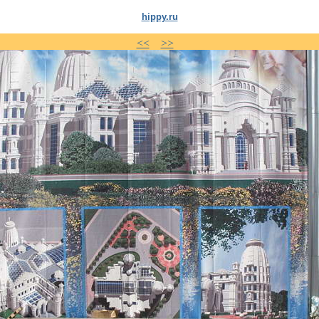
hippy.ru
<<
>>