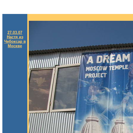
27.03.07
Настя из
Чебоксар в
Москве