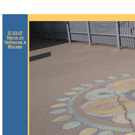
27.03.07
Настя из
Чебоксар в
Москве