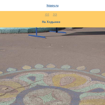
hippy.ru
<<
>>
На Ходынке