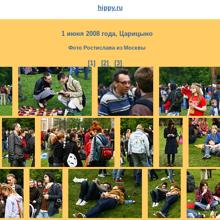
hippy.ru
1 июня 2008 года, Царицыно
Фото Ростислава из Москвы
[1]
[2]
[3]