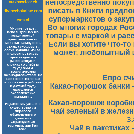
непосредственно покуп
maxhavelaar.ch
писать в Книги предл
divinechokolate.com
супермаркетов о закуп
etos.nl
Во многих городах Рос
Многие товары,
использующиеся в
товары с маркой и рас
кондитерской
промышленности,
Если вы хотите что-то 
такие как какао, кофе,
сахар, сухофрукты,
орехи, бананы, манго,
может, любопытный в
апельсины, кокосы
производятся в
развивающихся
странах со слабым
трудовым и
экологическим
законодательством. На
Евро сч
таких производствах
используется рабский
Какао-порошок банки –
и детский труд,
нарушаются
экологические
стандарты.
Какао-порошок коробки 
Недавно мы узнали о
существовании
Чай зеленый в железно
мирового
общественного
3
движения
Справедливая
торговля, или Fair
Чай в пакетиках –
tade.