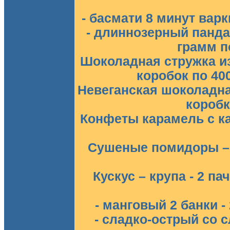
- басмати 8 минут варки
- длиннозерный панда
грамм по
Шоколадная стружка из
коробок по 400
Невеганская шоколадна
коробк
Конфеты карамель с как
Сушеные помидоры – 4
Кускус – крупа - 2 па
- манговый 2 банки - 
- сладко-острый со 