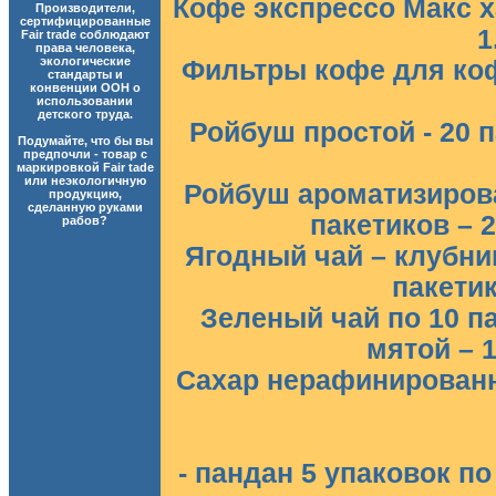
Кофе экспрессо Макс х
Производители,
сертифицированные
1
Fair trade соблюдают
права человека,
экологические
Фильтры кофе для кофе
стандарты и
конвенции ООН о
использовании
детского труда.
Ройбуш простой - 20 па
Подумайте, что бы вы
предпочли - товар с
маркировкой Fair tade
или неэкологичную
Ройбуш ароматизирова
продукцию,
сделанную руками
пакетиков – 2
рабов?
Ягодный чай – клубни
пакетик
Зеленый чай по 10 п
мятой – 1
Сахар нерафинированны
- пандан 5 упаковок по