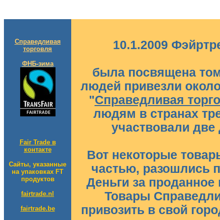
Справедливая
10.1.2009 Фэйртр
торговля
ФНБ-зима
была посвящена тому
людей привезли около
"
Справедливая торг
людям в странах тре
участвовали две 
Fair Trade в
контакте
Вот некоторые товар
Сайты, указанные
частью, разошлись 
на упаковках FT
продуктов
Деньги за проданное 
Товары Справедли
fairtrade.nl
привозить в свой горо
fairtrade.be