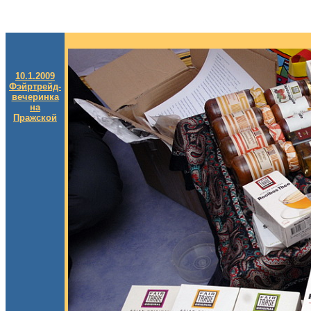
10.1.2009
Фэйртрейд-
вечеринка
на
Пражской