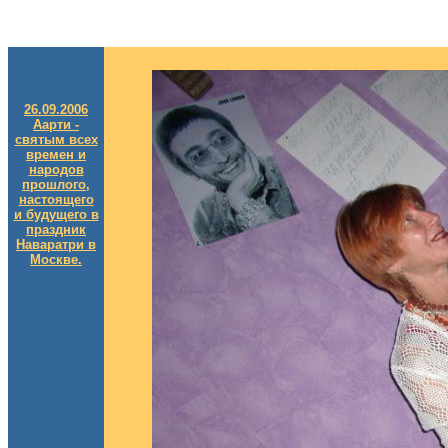
26.09.2006
Аарти -
святым всех
времен и
народов
прошлого,
настоящего
и будущего в
праздник
Наваратри в
Москве.