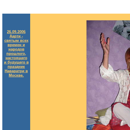
26.09.2006
Аарти -
святым всех
времен и
народов
прошлого,
настоящего
и будущего в
праздник
Наваратри в
Москве.