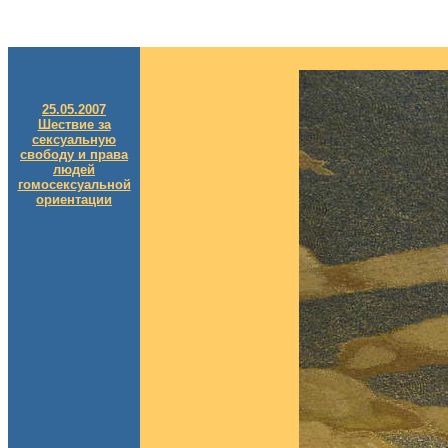
25.05.2007
Шествие за
сексуальную
свободу и права
людей
гомосексуальной
ориентации