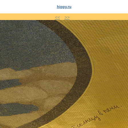
hippy.ru
<<
>>