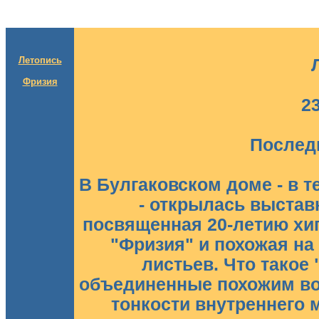
Летопись
Фризия
23
Послед
В Булгаковском доме - в т
- открылась выстав
посвященная 20-летию хипов
"Фризия" и похожая на
листьев. Что такое
объединенные похожим во
тонкости внутреннего 