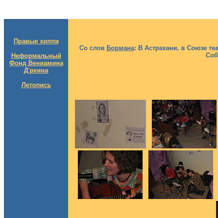
Правые хиппи
Со слов
Бормана
: В Астрахани, в Союзе 
Соб
Неформальный
Фонд Вениамина
Д'ркина
Летопись