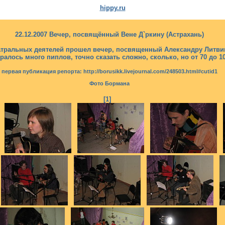
hippy.ru
22.12.2007 Вечер, посвящённый Вене Д`ркину (Астрахань)
театральных деятелей прошел вечер, посвященный Александру Литв
ралось много пиплов, точно сказать сложно, сколько, но от 70 до 10
первая публикация репорта: http://borusikk.livejournal.com/248503.html#cutid1
Фото Бормана
[1]