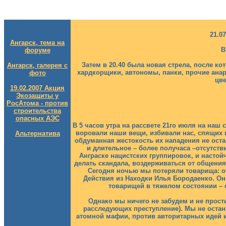
21.0
Ангарск, тема на
В
форуме
Затем в 20.40 была новая стрела, после ко
Ангарск, галерея с
хардкорщики, автономы, панки, прочие ана
фото
цве
19.02.2007 Акция
Экозащиты у
РосАтома - против
строительства
опасных АЭС
В 5 часов утра на рассвете 21го июля на наш
воровали наши вещи, избивали нас, спящих 
Альтернатива
обдуманная жестокость их нападения не оста
и длительное – более получаса –отсутст
Анграске нацистских группировок, и настой
делать скандала, воздерживаться от общения
Сегодня ночью мы потеряли товарища: о
Действия из Находки Илья Бородаенко. О
товарищей в тяжелом состоянии – 
Однако мы ничего не забудем и не прос
расследующих преступление). Мы не остан
атомной мафии, против авторитарных идей и 