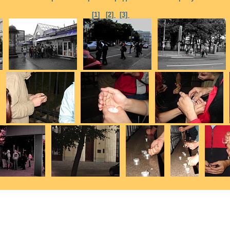
[1]
[2]
[3]