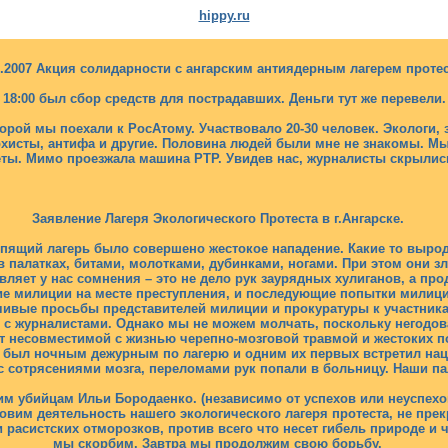
hippy.ru
7.2007 Акция солидарности с ангарским антиядерным лагерем протес
 18:00 был сбор средств для пострадавших. Деньги тут же перевели.
торой мы поехали к РосАтому. Участвовало 20-30 человек. Экологи,
рхисты, антифа и другие. Половина людей были мне не знакомы. М
ты. Мимо проезжала машина РТР. Увидев нас, журналисты скрылис
Заявление Лагеря Экологического Протеста в г.Ангарске.
 спящий лагерь было совершено жестокое нападение. Какие то выро
в палатках, битами, молотками, дубинками, ногами. При этом они 
вляет у нас сомнения – это не дело рук заурядных хулиганов, а пр
вие милиции на месте преступления, и последующие попытки милиц
чивые просьбы представителей милиции и прокуратуры к участникам
 с журналистами. Однако мы не можем молчать, поскольку негодов
т несовместимой с жизнью черепно-мозговой травмой и жестоких п
н был ночным дежурным по лагерю и одним их первых встретил нац
с сотрясениями мозга, переломами рук попали в больницу. Наши па
тим убийцам Ильи Бородаенко. (независимо от успехов или неуспе
овим деятельность нашего экологического лагеря протеста, не пр
расистских отморозков, против всего что несет гибель природе и 
мы скорбим. Завтра мы продолжим свою борьбу.