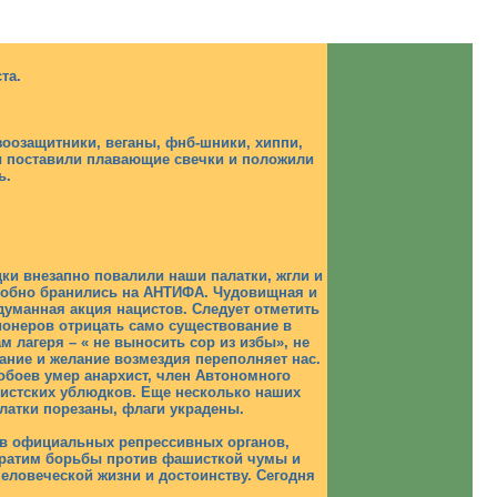
та.
 зоозащитники, веганы, фнб-шники, хиппи,
ы поставили плавающие свечки и положили
ь.
дки внезапно повалили наши палатки, жгли и
злобно бранились на АНТИФА. Чудовищная и
одуманная акция нацистов. Следует отметить
ионеров отрицать само существование в
 лагеря – « не выносить сор из избы», не
ание и желание возмездия переполняет нас.
обоев умер анархист, член Автономного
истских ублюдков. Еще несколько наших
латки порезаны, флаги украдены.
хов официальных репрессивных органов,
екратим борьбы против фашисткой чумы и
человеческой жизни и достоинству. Сегодня