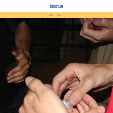
hippy.ru
<<
>>