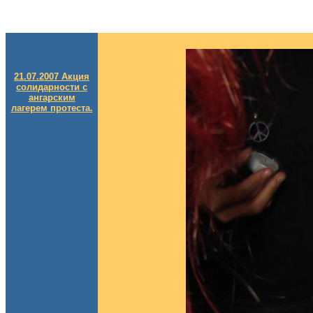
21.07.2007 Акция
солидарности с
ангарским
лагерем протеста.