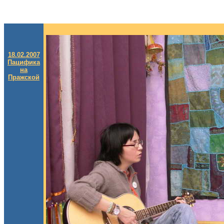
18.02.2007
Пацифика
на
Пражской