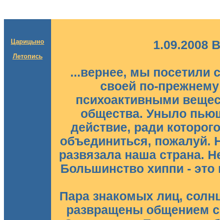
Царицыно
1.09.2008 
Летопись
...вернее, мы посетили 
своей по-прежнем
психоактивными вещес
общества. Уныло пьющ
действие, ради которог
объединиться, пожалуй. 
развязала наша страна. Н
Большинство хиппи - это 
Пара знакомых лиц, солнц
развращены общением с х