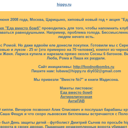
hippy.ru
 июня 2008 года, Москва, Царицыно, хиповый новый год + акция "Е
ия "Еда вместо бомб"
проводилась для того, чтобы напомнить клуб
аваться равнодушными. Например, проблема голода. Бессмысленная
людям нечего есть.
 с Ромой. Но даже вдвоём еле донесли покупки. Готовили мы с Се
овью и луком - 25 кг (это примерно на 70 человек), компот из черн
и Женя. Лариса купила и нарезала прямо около Сосны 6 батонов. Ви
Люба, Рома и Паша их раздали.
Сайт инициативы:
http://foodnotbombs.ru
Пишите нам: lubava@hippy.ru diy032@gmail.com
Мы привезли "Вместе №7" и книги Мадисона.
Макеты листовок:
Еда вместо бомб
Антирелигиозная
АнтиПАВ
0 хиппи. Вечером позвонил Алик Олисевич и послушал барабаны круг
Саша Фещук и что скоро львовские битломаны встречаются с Поло
то был День защиты детей - футболист Дмитрий Сычев по просьбе hi
орота в своих дворах. Падающие незакрепленные ворота убивают и