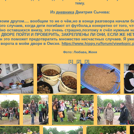
тему.
Из
дневника
Дмитрия Сычева:
оим другом.... вообщем то не о чём,но в конце разговора начали 
го случаев, когда дети погибают от футбола,а конкретно от того, ч
айно оставшихся внизу, это очень страшно,поэтому я счёл нужным
ДВОРЕ ПОЙТИ И ПРОВЕРИТЬ, ЗАКРЕПЛЕНЫ ЛИ ОНИ, ЕСЛИ ЖЕ НЕТ
это поможет предотвратить множество несчастных случаев. Я уже
ворота в моём дворе в Омске.
https://www.hippy.ru/forum/viewtopic
Фото: Любава, Женя
[1]
[2]
[3]