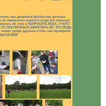
болтать про дворовый футбол,про детишек,
то не закреплены ворота и когда все повиснут
 написать об этом и ПОПРОСИТЬ ВСЕХ, У КОГО
,ТО ПОСТАРАТЬСЯ ЗАКРЕПИТЬ ИХ, ЭТО ВЕДЬ
 сказал своим друзьям,чтобы они проверили
.php?id=2829
"