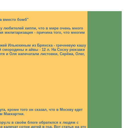
да вместо бомб"
у любителей хиппи, что в мире очень много
 милитаризация - причина того, что многим
режей Ильюхиным из Брянска - гречневую кашу
ой смородины и айвы - 12 л. На Сосну рюкзаки
тя и Оля напечатали листовки, Серёжа, Олег,
а, кроме того он сказал, что в Москву едет
м Маккартни.
ppy.ru в своём блоге обратился к людям с
 калечат сотни детей в год. Вот
статья
на эту