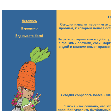
1
Летопись
Сегодня наша
антивоенная акц
проблем, к которым нельзя ост
Царицыно
Еда вместо бомб
На рынок ходили еще в субботу,
с грецкими орехами, соей, морк
с едой и книгами помог привезт
Сегодня собралось более 2 00
1 июня - так совпало, что э
просьбой укрепить футбольные в