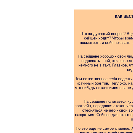
КАК ВЕС
Что за дурацкий вопрос? Вед
сейшен ходит? Чтобы врем
посмотреть и себя показать.
На сейшене хорошо - свои люд
подпевать - пой, хочешь хло
немного не в такт. Главное, 
сид
Чем естественнее себя ведешь -
истинный бон тон. Неплохо, на
что-нибудь оставшимся в зале д
Нa сейшене полагается кур
портвейн, передавая стакан чере
стесняться нечего - свои во
нажраться. Сейшен для этого п
о
Но это еще не самое главное. 
место для того, чтобы устрои