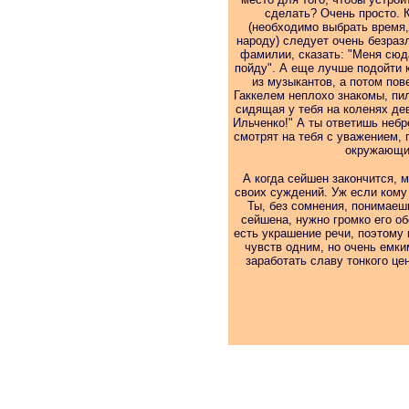
сделать? Очень просто. К
(необходимо выбрать время,
народу) следует очень безраз
фамилии, сказать: "Меня сюд
пойду". А еще лучше подойти к
из музыкантов, а потом пов
Гаккелем неплохо знакомы, пил
сидящая у тебя на коленях де
Ильченко!" А ты ответишь небр
смотрят на тебя с уважением, 
окружающих
А когда сейшен закончится, 
своих суждений. Уж если кому 
Ты, без сомнения, понимаеш
сейшена, нужно громко его об
есть украшение речи, поэтому
чувств одним, но очень емки
заработать славу тонкого це