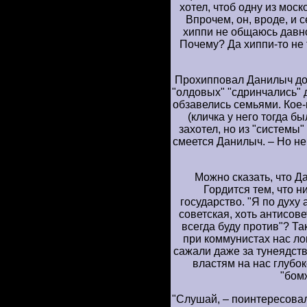
хотел, чтоб одну из моск
Впрочем, он, вроде, и с
хиппи не общаюсь давно
Почему? Да хиппи-то не т
Прохипповал Данилыч до 
"олдовых" "сдринчались" д
обзавелись семьями. Кое
(кличка у него тогда б
захотел, но из "системы"
смеется Данилыч. – Но не
Можно сказать, что 
Гордится тем, что н
государство. "Я по духу 
советская, хоть антисове
всегда буду против"? Так
при коммунистах нас ло
сажали даже за тунеядств
властям на нас глубок
"бом
"Слушай, – поинтересовал