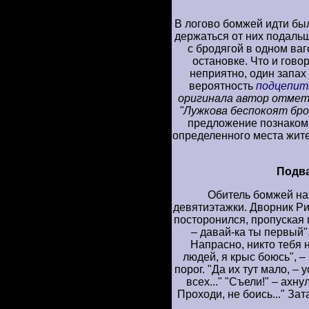
В логово бомжей идти был
держаться от них подальш
с бродягой в одном ваг
остановке. Что и гово
неприятно, один запах 
вероятность
подцепить
оригинала автор отмети
"Лужкова беспокоят брод
предложение познаком
определенного места жите
Подв
Обитель бомжей на
девятиэтажки. Дворник Ри
посторонился, пропуская м
– давай-ка ты первый"
Напрасно, никто тебя н
людей, я крыс боюсь", –
порог. "Да их тут мало, –
всех..." "Съели!" – ахну
Проходи, не боись..." За