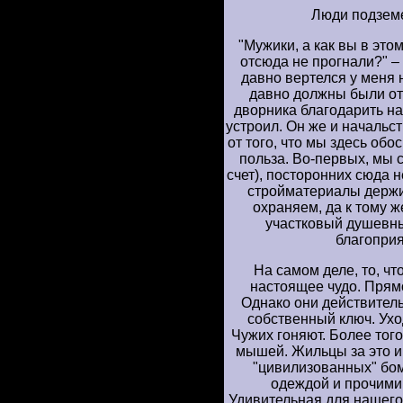
Люди подземе
"Мужики, а как вы в это
отсюда не прогнали?" –
давно вертелся у меня 
давно должны были отс
дворника благодарить на
устроил. Он же и начальст
от того, что мы здесь обо
польза. Во-первых, мы 
счет), посторонних сюда н
стройматериалы держит
охраняем, да к тому ж
участковый душевны
благоприя
На самом деле, то, чт
настоящее чудо. Прямо
Однако они действительн
собственный ключ. Ухо
Чужих гоняют. Более того
мышей. Жильцы за это и
"цивилизованных" бо
одеждой и прочими
Удивительная для нашего