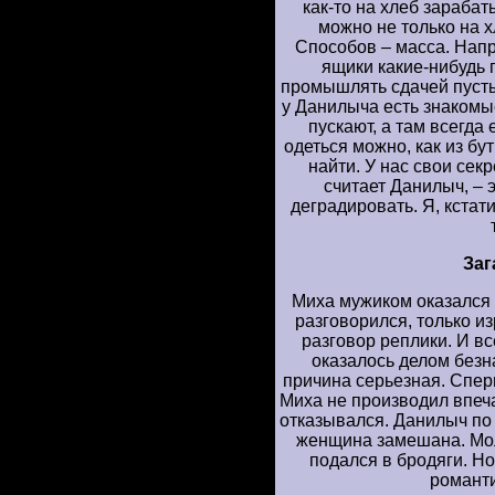
как-то на хлеб зарабат
можно не только на хл
Способов – масса. Напр
ящики какие-нибудь п
промышлять сдачей пусты
у Данилыча есть знакомы
пускают, а там всегда 
одеться можно, как из бу
найти. У нас свои сек
считает Данилыч, – э
деградировать. Я, кстат
Заг
Миха мужиком оказался
разговорился, только и
разговор реплики. И вс
оказалось делом безн
причина серьезная. Сперв
Миха не производил впеча
отказывался. Данилыч по 
женщина замешана. Мол
подался в бродяги. Но
романти