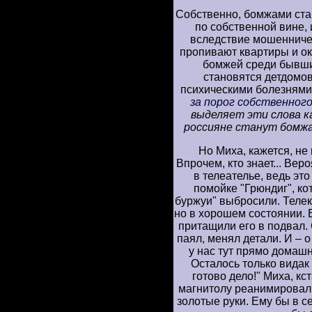
Собственно, бомжами ста
по собственной вине, 
вследствие мошенничес
пропивают квартиры и о
бомжей среди бывши
становятся детдомо
психическими болезнями.
за порог собственног
выделяет эти слова к
россияне станут бомжами
Но Миха, кажется, не
Впрочем, кто знает... Вер
в телеателье, ведь эт
помойке "Грюндиг", кот
буржуи" выбросили. Телек,
но в хорошем состоянии. 
притащили его в подвал. 
паял, менял детали. И – о
у нас тут прямо домашн
Осталось только видак
готово дело!" Миха, кс
магнитолу реанимировал.
золотые руки. Ему бы в с