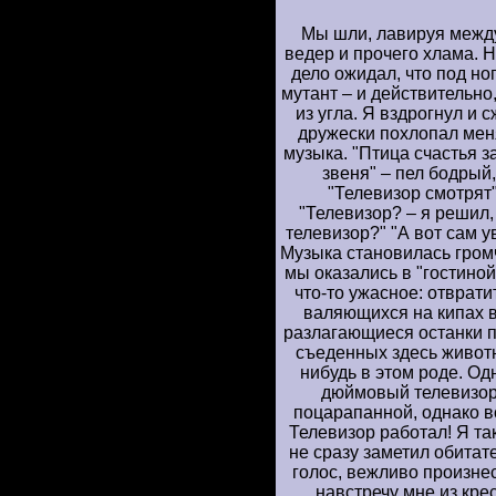
Мы шли, лавируя между 
ведер и прочего хлама. Н
дело ожидал, что под но
мутант – и действительно
из угла. Я вздрогнул и 
дружески похлопал мен
музыка. "Птица счастья 
звеня" – пел бодрый
"Телевизор смотрят
"Телевизор? – я решил,
телевизор?" "А вот сам 
Музыка становилась гром
мы оказались в "гостиной
что-то ужасное: отврати
валяющихся на кипах в
разлагающиеся останки п
съеденных здесь животны
нибудь в этом роде. Одн
дюймовый телевизор 
поцарапанной, однако в
Телевизор работал! Я та
не сразу заметил обитат
голос, вежливо произнес
навстречу мне из крес