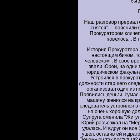
бы 
Наш разговор прервал 
снятся", – пояснили 
Прокуратором кличете
повелось... В 
История Прокуратора 
настоящим бичом, т
человеком". В свое вре
звали Юрой, на одни 
юридическом факульте
Устроился в прокурат
должности старшего следо
организовал один из 
Появились деньги, сумас
машину, женился на к
следователь устроился в
на очень хорошую дол
Супруга сменила "Жигул
Юрий разъезжал на "Мерс
удалась. И вдруг он все
ушел, оставив ей и драго
Почему он так поступил?