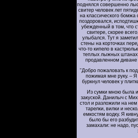
поднялся совершенно лыс
свитер человек лет пятид
на классического бомжа 
поздоровался, исподтишк
убежденный в том, что 
свитере, скорее всег
улыбался. Тут я замети
стены на корточках пере
что-то кипело в кастрюльк
теплых лыжных штанах и
продавленном диване 
"Добро пожаловать к по
пожимая мне руку. – Я 
буркнул человек у плитки
Из сумки мною была и
закуской. Данилыч с Ми
стол и разложили на нем
тарелки, вилки и неск
емкостям водку. Я кивн
было бы его разбуди
замахали: не надо, пу