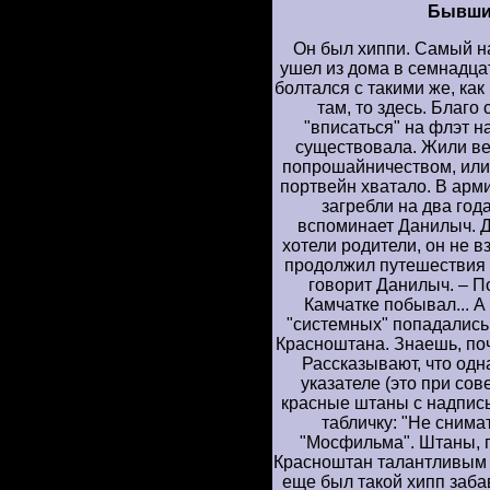
Бывши
Он был хиппи. Самый н
ушел из дома в семнадцать
болтался с такими же, как
там, то здесь. Благо
"вписаться" на флэт на
существовала. Жили вес
попрошайничеством, или 
портвейн хватало. В арми
загребли на два год
вспоминает Данилыч. Д
хотели родители, он не вз
продолжил путешествия по
говорит Данилыч. – П
Камчатке побывал... А
"системных" попадались
Красноштана. Знаешь, по
Рассказывают, что од
указателе (это при со
красные штаны с надпись
табличку: "Не снима
"Мосфильма". Штаны, г
Красноштан талантливым 
еще был такой хипп заба