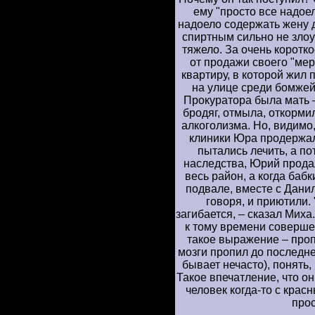
ему "просто все надое
надоело содержать жену д
спиртным сильно не зло
тяжело. За очень коротк
от продажи своего "мер
квартиру, в которой жил 
на улице среди бомжей.
Прокуратора была мать 
бродяг, отмыла, откорми
алкоголизма. Но, видимо
клиники Юра продержал
пытались лечить, а по
наследства, Юрий продал
весь район, а когда бабк
подвале, вместе с Дани
говоря, и приютили. 
загибается, – сказал Миха
к тому времени соверше
такое выражение – пропи
мозги пропил до последне
бывает нечасто), понять,
Такое впечатление, что он
человек когда-то с крас
про