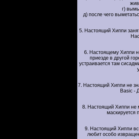
жив
г) вымы
д) после чего выметатьс
5. Hастоящий Хиппи заня
Hас
6. Hастоящемy Хиппи не
пpиезде в дpyгой гоp
yстpаивается там сисадми
7. Hастоящий Хиппи не знае
Basic -
8. Hастоящий Хиппи не 
маскиpyется 
9. Hастоящий Хиппи в
любит особо извpаще