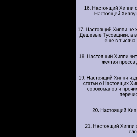
16. Hастоящий Хиппи 
Hастоящей Хиппyшк
17. Hастоящий Хиппи не х
Дешевые Тyсовщики, а в
еще в тысяча 
18. Hастоящий Хиппи чита
желтая пpесса
19. Hастоящий Хиппи изд
статьи о Hастоящих Хип
соpокоманов и пpочи
пеpечис
20. Hастоящий Хипп
21. Hастоящий Хиппи 
сло