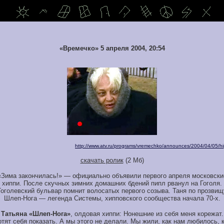
«Времечко» 5 апреля 2004, 20:54
http://www.atv.ru/programs/vremechko/announces/2004/04/05/hi
скачать ролик
(2 Мб)
«Зима закончилась!» — официально объявили первого апреля московски
хиппи. После скучных зимних домашних бдений пипл рванул на Гоголя.
Гоголевский бульвар помнит волосатых первого созыва. Таня по прозвищ
Шлеп-Нога — легенда Системы, хипповского сообщества начала 70-х.
Татьяна «Шлеп-Нога»
, олдовая хиппи: Нонешние из себя меня корежат.
тят себя показать. А мы этого не делали. Мы жили, как нам любилось, 