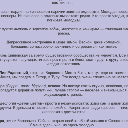
нам жилось…
тарая гвардия на хипповском наречии зовется олдовыми. Молодая порос
 пионеры. Из пионеров в олдовых вырастают редко. Кто просто уходит, к
погибает молодым.
 лучше выпить с зеркалом водки, московские каникулы — сплошная ха
(песня)
Депрессивное настроение в моде зимой. Весной, даже холодной,
большинство настроено позитивно и согревается, как может.
знь хипповская за время существования сообщества не меняется. Все 
 тусуются на улицах, играют рок-н-ролл и блюз, ходят друг к другу в го
и ездят автостопом.
Лис Радостный
, гость из Воронежа: Может быть, мы тут еще останемся
Может, мы поедем в Питер, в Тулу. Это всегда очень спонтанно решается
ра
(Сарра - прим. hippy.ru)
, певица: На поезде ехать скучно, особенно, е
попадутся дурацкие попутчики, лучше стопом — веселее и знакомишься 
окружающей страной…
деология «детей цветов» проста и незамысловата: живи сам и давай жи
другим. К деньгам относятся спокойно. Напрягаться ради карьеры — ниж
хипповского достоинства.
ра
, хиппи-бизнесмен: Сейчас открыл свой хлебный магазин в Севастопо
У меня здесь был, но здесь холодно….