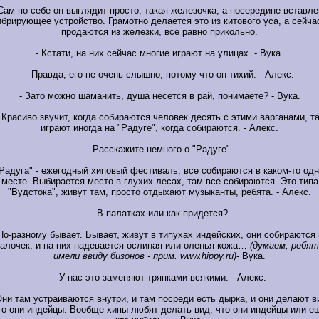
 Сам по себе он выглядит просто, такая железочка, а посередине вставле
ибрирующее устройство. Грамотно делается это из китового уса, а сейчас
продаются из железки, все равно прикольно.
- Кстати, на них сейчас многие играют на улицах. - Вука.
- Правда, его не очень слышно, потому что он тихий. - Алекс.
- Зато можно шаманить, душа несется в рай, понимаете? - Вука.
 Красиво звучит, когда собираются человек десять с этими варганами, т
играют иногда на "Радуге", когда собираются. - Алекс.
- Расскажите немного о "Радуге".
"Радуга" - ежегодный хиповый фестиваль, все собираются в каком-то од
месте. Выбирается место в глухих лесах, там все собираются. Это типа
"Вудстока", живут там, просто отдыхают музыканты, ребята. - Алекс.
- В палатках или как придется?
 По-разному бывает. Бывает, живут в типухах индейских, они собираются 
алочек, и на них надевается ослиная или оленья кожа…
(думаем, ребя
имели ввиду бизонов - прим. www.hippy.ru)
- Вука.
- У нас это заменяют тряпками всякими. - Алекс.
Они там устраиваются внутри, и там посреди есть дырка, и они делают в
то они индейцы. Вообще хипы любят делать вид, что они индейцы или е