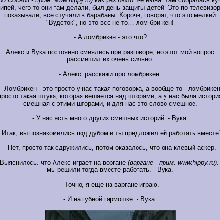
од Сосной - прим. www.hippy.ru)
как раз было 1-е июня. Там собралась ку
ипей, чего-то они там делали, был день защиты детей. Это по телевизо
показывали, все стучали в барабаны. Короче, говорят, что это мелкий
"Вудсток", но это все не то… лом-бри-кен!
- А ломбрикен - это что?
Алекс и Вука постоянно смеялись при разговоре, но этот мой вопрос
рассмешил их очень сильно.
- Алекс, расскажи про ломбрикен.
- Ломбрикен - это просто у нас такая поговорка, а вообще-то - ломбрикен
просто такая штука, которая вешается над шторами, а у нас была истори
смешная с этими шторами, и для нас это слово смешное.
- У нас есть много других смешных историй. - Вука.
- Итак, вы познакомились под дубом и ты предложил ей работать вместе
- Нет, просто так сдружились, потом оказалось, что она клевый аскер.
 Выяснилось, что Алекс играет на воргане
(варгане - прим. www.hippy.ru)
,
мы решили тогда вместе работать. - Вука.
- Точно, я еще на варгане играю.
- И на губной гармошке. - Вука.