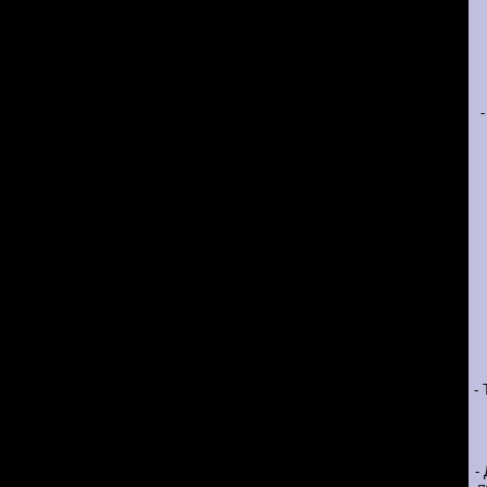
-
-
-