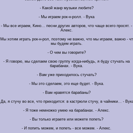
- Какой жанр музыки любите?
- Мы играем рок-н-ролл. - Вука
- Мы все играем, Кино… песни других авторов, что чаще всего просят. -
Алекс.
 Мы хотим играть рок-н-рол, поэтому не важно, что мы играем, важно - ч
мы будем играть.
- О чем вы говорите?
- Я говорю, мы сделаем свою группу когда-нибудь, я буду стучать на
барабанах. - Вука.
- Вам уже приходилось стучать?
- Мы это сделаем, это еще будет. - Вука.
- Вам нравятся барабаны?
 Да, я стучу во все, что приходится: в кастрюли стучу, в чайники… - Вук
- Я тоже немножко умею на барабанах. - Алекс.
- Вы только играете или можете попеть?
- И попить можем, и попеть - все можем. - Алекс.