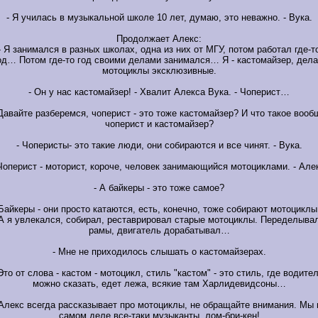
- Я училась в музыкальной школе 10 лет, думаю, это неважно. - Вука.
Продолжает Алекс:
- Я занимался в разных школах, одна из них от МГУ, потом работал где-т
од… Потом где-то год своими делами занимался… Я - кастомайзер, дел
мотоциклы эксклюзивные.
- Он у нас кастомайзер! - Хвалит Алекса Вука. - Чоперист…
 Давайте разберемся, чоперист - это тоже кастомайзер? И что такое вооб
чоперист и кастомайзер?
- Чоперисты- это такие люди, они собираются и все чинят. - Вука.
Чоперист - моторист, короче, человек занимающийся мотоциклами. - Але
- А байкеры - это тоже самое?
 Байкеры - они просто катаются, есть, конечно, тоже собирают мотоцикл
А я увлекался, собирал, реставрировал старые мотоциклы. Переделыва
рамы, двигатель дорабатывал…
- Мне не приходилось слышать о кастомайзерах.
 Это от слова - кастом - мотоцикл, стиль "кастом" - это стиль, где водител
можно сказать, едет лежа, всякие там Харлидевидсоны…
 Алекс всегда рассказывает про мотоциклы, не обращайте внимания. Мы 
самом деле все-таки музыканты, лом-бри-кен!