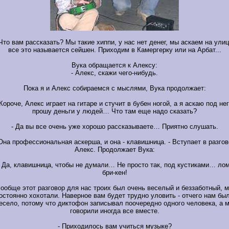
 Что вам рассказать? Мы такие хиппи, у нас нет денег, мы аскаем на улиц
все это называется сейшен. Приходим в Камергерку или на Арбат...
Вука обращается к Алексу:
- Алекс, скажи чего-нибудь.
Пока я и Алекс собираемся с мыслями, Вука продолжает:
 Короче, Алекс играет на гитаре и стучит в бубен ногой, а я аскаю под нег
прошу деньги у людей… Что там еще надо сказать?
- Да вы все очень уже хорошо рассказываете… Приятно слушать.
 Она профессиональная аскерша, и она - клавишница. - Вступает в разгов
Алекс. Продолжает Вука:
- Да, клавишница, чтобы не думали… Не просто так, под кустиками… лом
бри-кен!
ообще этот разговор для нас троих был очень веселый и беззаботный, 
остоянно хохотали. Наверное вам будет трудно уловить - отчего нам бы
есело, потому что диктофон записывал поочередно одного человека, а 
говорили иногда все вместе.
- Приходилось вам учиться музыке?