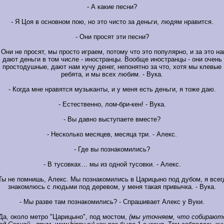
- А какие песни?
- Я Цоя в основном пою, но это чисто за деньги, людям нравится.
- Они просят эти песни?
 Они не просят, мы просто играем, потому что это популярно, и за это н
дают деньги в том числе - иностранцы. Вообще иностранцы - они очень
простодушные, дают нам кучу денег, непонятно за что, хотя мы клевые
ребята, и мы всех любим. - Вука.
- Когда мне нравятся музыканты, и у меня есть деньги, я тоже даю.
- Естественно, лом-бри-кен! - Вука.
- Вы давно выступаете вместе?
- Несколько месяцев, месяца три. - Алекс.
- Где вы познакомились?
- В тусовках… мы из одной тусовки. - Алекс.
 Ты не помнишь, Алекс. Мы познакомились в Царицыно под дубом, я всег
знакомлюсь с людьми под деревом, у меня такая привычка. - Вука.
- Мы разве там познакомились? - Спрашивает Алекс у Вуки.
 Да, около метро "Царицыно", под мостом,
(мы уточняем, что собирают