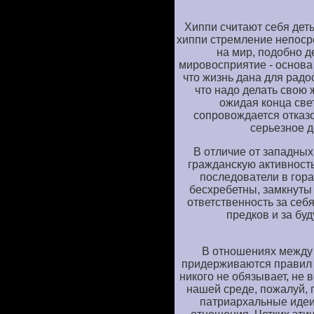
Хиппи считают себя дет
хиппи стремление непоср
на мир, подобно д
мировосприятие - основа 
что жизнь дана для радо
что надо делать свою ж
ожидая конца свет
сопровождается отказо
серьезное д
В отличие от западных
гражданскую активност
последователи в гор
бесхребетны, замкнуты
ответственность за себя
предков и за бу
В отношениях между
придерживаются правил 
никого не обязывает, не в
нашей среде, пожалуй, 
патриархальные идеи