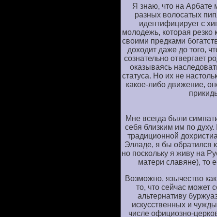
Я знаю, что на Арбате
разных волосатых пипл
идентифицирует с хи
молодежь, которая резко 
своими предками богатств
доходит даже до того, ч
сознательно отвергает р
оказываясь наследоват
статуса. Но их не настоль
какое-либо движение, он
прикид
Мне всегда были симпат
себя близким им по духу.
традиционной дохристиа
Элладе, я бы обратился 
но поскольку я живу на Ру
матери славяне), то 
Возможно, язычество как
то, что сейчас может
альтернативу буржуа
искусственных и чужды
числе официозно-церко