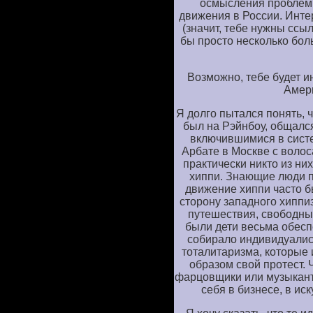
осмысления проблем 
движения в России. Инте
(значит, тебе нужны ссыл
бы просто несколько бол
Возможно, тебе будет и
Амери
Я долго пытался понять, 
был на Рэйнбоу, общалс
включившимися в систе
Арбате в Москве с волос
практически никто из ни
хиппи. Знающие люди п
движение хиппи часто 
сторону западного хиппиз
путешествия, свободный
были дети весьма обесп
собирало индивидуалис
тоталитаризма, которые
образом свой протест. 
фарцовщики или музыкант
себя в бизнесе, в ис