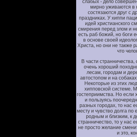
слабых - дело соверше
мирно уживаются в 
состязаются друг с д
праздниках. У хиппи па
идей христианского с
смирения перед злом и н
есть раб божий, но боги 
в основе своей идеоло
Христа, но они не также 
что чело
В части странничества,
очень хороший походн
лесам, городам и дер
автостопом и на собаках,
Некоторые из этих лю
хипповской системе. 
гостеприимства. Но если 
и пользуясь поочеред
разных городах, то нас 
месту и чувство долга по 
родным и близким, к д
странничество, то у нас е
не просто желание сменит
и это, к