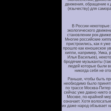
движения, обращение к 
(язычеству) для самор
В России некоторые 
экологического движени
становлении рок-движен
Многие российские хипп
пристроились, как я уже
прошло как юношеское ув
хиппи, например, Умка, 
Илья Васильев), некот
бродячие музыканты (таки
людей которые были вс
никогда себя не от
Раньше, чтобы быть пр
необходимо было принят
по трассе Москва-Питер 
сейчас уже давно никто 
Москве, по-крайней мере
означает. Хотя волосатые
их даже народ обзывает хи