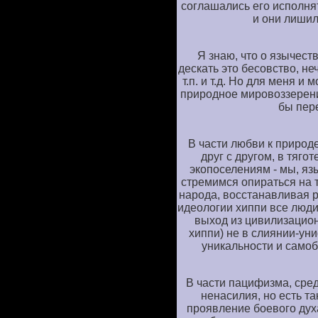
соглашались его исполня
и они лишил
Я знаю, что о язычест
дескать это бесовство, не
т.п. и т.д. Но для меня и
природное мировоззерени
бы пер
В части любви к природе
друг с другом, в тяго
экопоселениям - мы, яз
стремимся опираться на
народа, восстанавливая р
идеологии хиппи все люди
выход из цивилизацион
хиппи) не в слиянии-уни
уникальности и самоб
В части пацифизма, сре
ненасилия, но есть та
проявление боевого духа