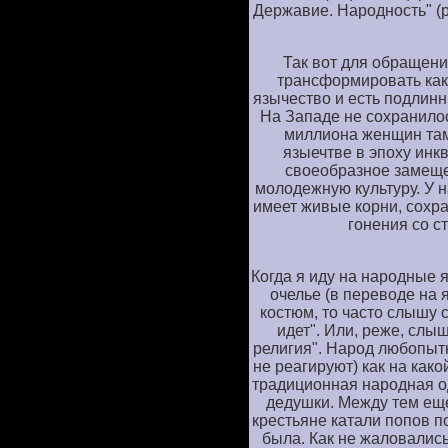
Державие. Народность" (р
Так вот для обращени
трансформировать как
язычество и есть подлинн
На Западе не сохранило
миллиона женщин там
языечтве в эпоху инк
своеобразное замеще
молодежную культуру. У н
имеет живые корни, сохр
гонения со с
Когда я иду на народные 
очелье (в переводе на 
костюм, то часто слышу 
идет". Или, реже, слыш
религия". Народ любопытн
не реагируют) как на како
традиционная народная о
дедушки. Между тем еще
крестьяне катали попов п
была. Как не жаловались