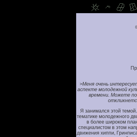
0
Пр
>Меня очень интересуе
аспекте молодежной кул
времени. Можете по
откликнет
Я занимался этой темой.
тематике молодежного дв
в более широком план
специалистом в этом нап
движения хиппи, Гринписа