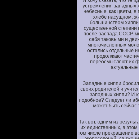
Я хочу сказать, что те 
устремления западных хи
небесные, как цветы, в 
хлебе насущном, жи
большинством хиппи 
существенной степени 
после распада СССР мн
себя таковыми и дви
многочисленных моло
остались отдельные и
продолжают частич
переосмысляют их ф
актуальные
Западные хиппи бросил
своих родителей и учите
западных хиппи? И кт
подобное? Следует ли аб
может быть сейчас
Так вот, одним из резуль
их единственных, в этом
том числе прекращение в
экопоселений, движени