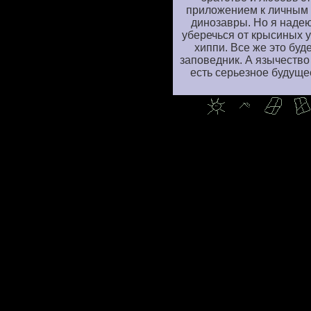
приложением к личным 
динозавры. Но я надеюс
уберечься от крысиных у
хиппи. Все же это буд
заповедник. А язычество 
есть серьезное будуще