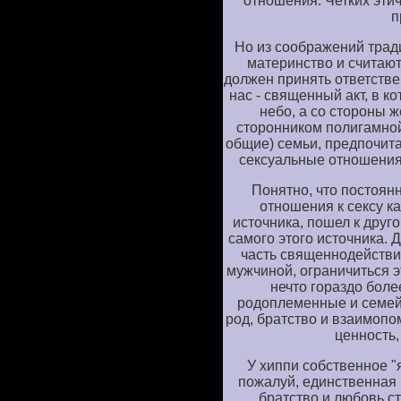
отношения. Четких эти
п
Но из соображений трад
материнство и считают,
должен принять ответстве
нас - священный акт, в к
небо, а со стороны ж
сторонником полигамной 
общие) семьи, предпочит
сексуальные отношения
Понятно, что постоян
отношения к сексу ка
источника, пошел к друго
самого этого источника. 
часть священнодействи
мужчиной, ограничиться э
нечто гораздо боле
родоплеменные и семейн
род, братство и взаимопо
ценность,
У хиппи собственное "я
пожалуй, единственная 
братство и любовь с