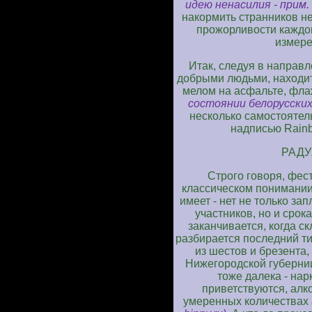
идею ненасилия - прим. h
накормить странников не
прожорливости каждо
измере
Итак, следуя в направ
добрыми людьми, находит
мелом на асфальте, фла
состоянии белорусских 
несколько самостоятел
надписью Rainb
РАДУ
Строго говоря, фес
классическом понимании
имеет - нет не только з
участников, но и срок
заканчивается, когда с
разбирается последний т
из шестов и брезента,
Нижегородской губернии
тоже далека - нар
приветствуются, алк
умеренных количествах