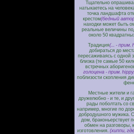
Тщательно опрашивая
натыкаетесь на человека
точка ландшафта от
крестом
(бедный автор 
находки может быть ом
реальные величины по
около 50 квадратны
Традиция
(... - прим. 
добираться до места
пересаживаясь с одной э
близка (те самые 50 кил
встречных аборигено
голоцена - прим. hippy.
поблизости скопления ди
фене
Местные жители и г
дружелюбно - и те, и дру
рады поболтать со с
например, многие по дор
добродушного мужика. Он
дом, браконьерствует п
обмен на разговоры, 
изготовления.
(хиппи, гд