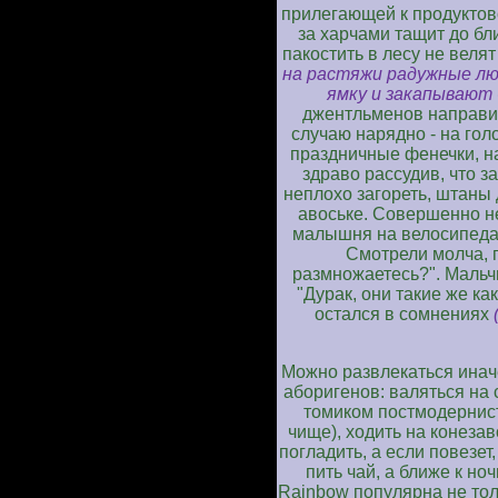
прилегающей к продуктов
за харчами тащит до бл
пакостить в лесу не велят
на растяжи радужные люд
ямку и закапывают - 
джентльменов направил
случаю нарядно - на гол
праздничные фенечки, на
здраво рассудив, что з
неплохо загореть, штаны
авоське. Совершенно н
малышня на велосипедах
Смотрели молча, п
размножаетесь?". Мальчи
"Дурак, они такие же ка
остался в сомнениях
Можно развлекаться инач
аборигенов: валяться на 
томиком постмодернисто
чище), ходить на конеза
погладить, а если повезет,
пить чай, а ближе к н
Rainbow популярна не тол