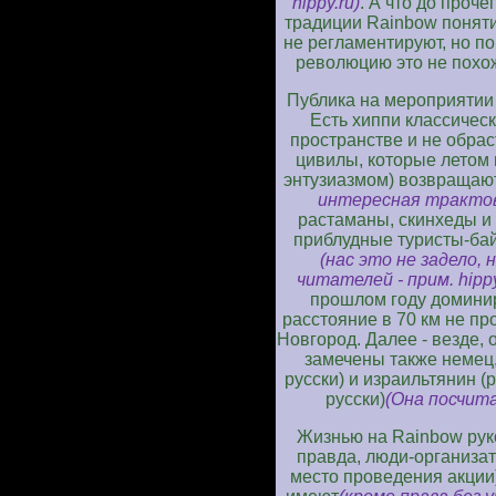
hippy.ru)
. А что до проч
традиции Rainbow поняти
не регламентируют, но п
революцию это не похож
Публика на мероприятии
Есть хиппи классичес
пространстве и не обра
цивилы, которые летом 
энтузиазмом) возвращаю
интересная трактовка
растаманы, скинхеды и
приблудные туристы-ба
(нас это не задело,
читателей - прим. hippy
прошлом году доминир
расстояние в 70 км не пр
Новгород. Далее - везде,
замечены также немец
русски) и израильтянин (
русски)
(Она посчитал
Жизнью на Rainbow рук
правда, люди-организат
место проведения акции)