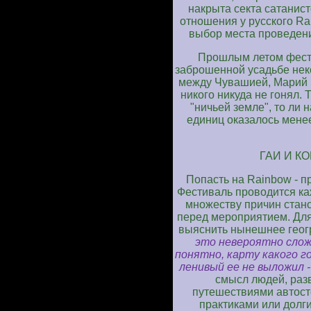
накрыта секта сатанист
отношения у русского Ra
выбор места проведени
Прошлым летом фести
заброшенной усадьбе неко
между Чувашией, Марий 
никого никуда не гонял.
"ничьей земле", то ли
единиц оказалось мене
ГАИ И К
Попасть на Rainbow - 
Фестиваль проводится ка
множеству причин стан
перед мероприятием. Для
выяснить нынешнее геог
это невероятно сложн
понятно, карту какого г
ленивый ее не выложил - 
смысл людей, раз
путешествиями автос
практиками или долги