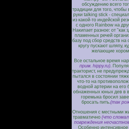
обсуждению всего того
традиции для того, чтобы 
руки talking stick - спец
из какой-то индейской ре
с одного Rainbow на друг
Накипает разное: от "как 
пламенных речей органи
базу под сбор средств на
кругу пускают шляпу, к
желающие хором 
Все остальное время на
прим. hippy.ru)
. Попул
тракторист, не предупреж
пытался в состоянии тяжк
что-то на противополож
водной артерии на его
обнаженных юных дев в ве
горемыка бросил заве
бросать пить.
(так рож
Отношения с местными ж
травматично
(что слома
повреждения несчастному
Особенно интенсивное 