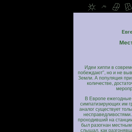
Евг
Мест
Идеи хиппи в соврем
побеждают", но и не вы
Земли. А популяция при
количестве, достат
меропр
В Европе ежегодные 
симпатизирующих им гр
аналог существует тольк
несправедливостями.
проходивший на станци
был разогнан местным
слышал, как разгонявш