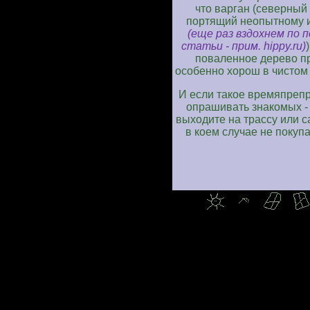
что варган (северный
портящий неопытному и
(еще раз вздохнем по 
статьи - прим. hippy.ru)
поваленное дерево пр
особенно хорош в чистом п
И если такое времяпреп
опрашивать знакомых - 
выходите на трассу или са
в коем случае не покупа