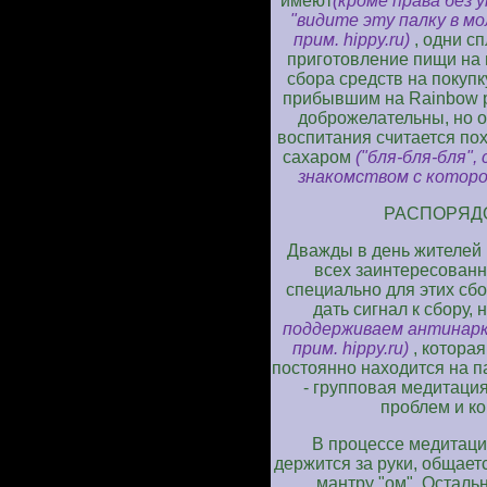
имеют
(кроме права без 
"видите эту палку в мол
прим. hippy.ru)
, одни с
приготовление пищи на 
сбора средств на покупк
прибывшим на Rainbow р
доброжелательны, но 
воспитания считается похо
сахаром
("бля-бля-бля",
знакомством с которой
РАСПОРЯДО
Дважды в день жителей 
всех заинтересованн
специально для этих сб
дать сигнал к сбору,
поддерживаем антинарк
прим. hippy.ru)
, которая
постоянно находится на п
- групповая медитаци
проблем и ко
В процессе медитаци
держится за руки, общаетс
мантру "ом". Осталь