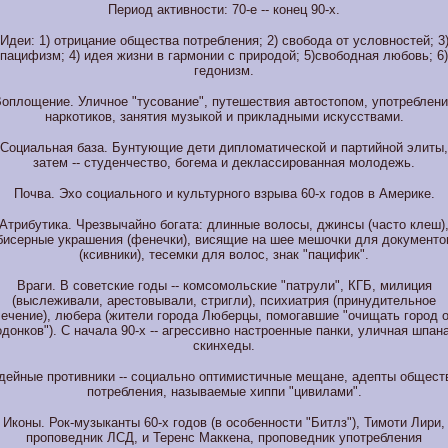
Период активности: 70-е -- конец 90-х.
Идеи: 1) отрицание общества потребления; 2) свобода от условностей; 3
пацифизм; 4) идея жизни в гармонии с природой; 5)
свободная любовь; 6)
гедонизм.
оплощение. Уличное "тусование", путешествия автостопом, употреблен
наркотиков, занятия музыкой и прикладными искусствами.
Социальная база. Бунтующие дети дипломатической и партийной элиты,
затем -- студенчество, богема и деклассированная молодежь.
Почва. Эхо социального и культурного взрыва 60-х годов в Америке.
Атрибутика. Чрезвычайно богата: длинные волосы, джинсы (часто клеш)
бисерные украшения (фенечки), висящие на шее мешочки для
документо
(ксивники), тесемки для волос, знак "пацифик".
Враги. В советские годы -- комсомольские "патрули", КГБ, милиция
(выслеживали, арестовывали, стригли), психиатрия (принудительное
ечение), любера (жители города Люберцы, помогавшие "очищать город 
одонков"). С начала 90-х -- агрессивно настроенные панки, уличная шпана
скинхеды.
дейные противники -- социально оптимистичные мещане, адепты общест
потребления, называемые хиппи "цивилами".
Иконы. Рок-музыканты 60-х годов (в особенности "Битлз"), Тимоти Лири,
проповедник ЛСД, и Теренс Маккена, проповедник употребления