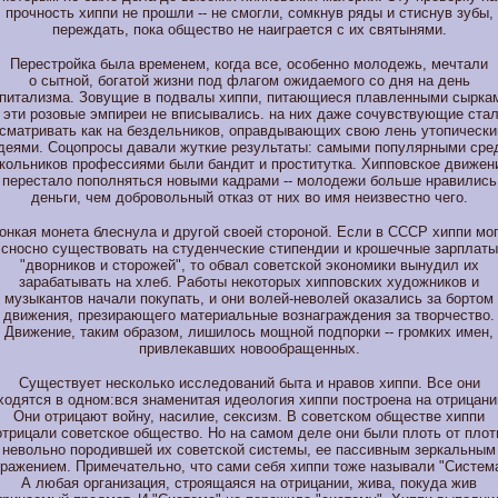
прочность хиппи не прошли -- не смогли, сомкнув ряды и стиснув зубы,
переждать, пока общество не наиграется с их святынями.
Перестройка была временем, когда все, особенно молодежь, мечтали
о сытной, богатой жизни под флагом ожидаемого со дня на день
питализма. Зовущие в подвалы хиппи, питающиеся плавленными сырка
 эти розовые эмпиреи не вписывались. на них даже сочувствующие ста
сматривать как на бездельников, оправдывающих свою лень утопическ
деями. Соцопросы давали жуткие результаты: самыми популярными сре
кольников профессиями были бандит и проститутка. Хипповское движен
перестало пополняться новыми кадрами -- молодежи больше нравились
деньги, чем добровольный отказ от них во имя неизвестно чего.
онкая монета блеснула и другой своей стороной. Если в СССР хиппи мо
сносно существовать на студенческие стипендии и крошечные зарплаты
"дворников и сторожей", то обвал советской экономики вынудил их
зарабатывать на хлеб. Работы некоторых хипповских художников и
музыкантов начали покупать, и они волей-неволей оказались за бортом
движения, презирающего материальные вознаграждения за творчество.
Движение, таким образом, лишилось мощной подпорки -- громких имен,
привлекавших новообращенных.
Существует несколько исследований быта и нравов хиппи. Все они
ходятся в одном:вся знаменитая идеология хиппи построена на отрицани
Они отрицают войну, насилие, сексизм. В советском обществе хиппи
отрицали советское общество. Но на самом деле они были плоть от плот
невольно породившей их советской системы, ее пассивным зеркальным
тражением. Примечательно, что сами себя хиппи тоже называли "Система
А любая организация, строящаяся на отрицании, жива, покуда жив