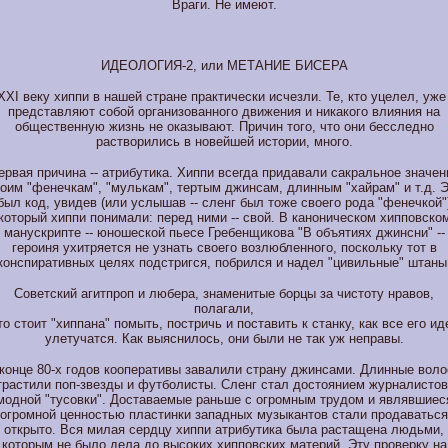
Враги. Не имеют.
ИДЕОЛОГИЯ-2, или МЕТАНИЕ БИСЕРА
XXI веку хиппи в нашей стране практически исчезли. Те, кто уцелел, уже
представляют собой организованного движения и никакого влияния на
общественную жизнь не оказывают. Причин того, что они бесследно
растворились в новейшей истории, много.
ервая причина -- атрибутика. Хиппи всегда придавали сакральное значен
оим "фенечкам", "мулькам", тертым джинсам, длинным "хайрам" и т.д. 
был код, увидев (или услышав -- сленг был тоже своего рода "фенечкой"
который хиппи понимали: перед ними -- свой. В каноническом хипповско
манускрипте -- юношеской пьесе Гребенщикова "В объятиях джинсни" --
героиня ухитряется не узнать своего возлюбленного, поскольку тот в
конспиративных целях подстригся, побрился и надел "цивильные" штаны
Советский агитпроп и любера, знаменитые борцы за чистоту нравов,
полагали,
то стоит "хиппана" помыть, постричь и поставить к станку, как все его ид
улетучатся. Как выяснилось, они были не так уж неправы.
конце 80-х годов кооперативы завалили страну джинсами. Длинные вол
трастили поп-звезды и футболисты. Сленг стал достоянием журналистов
модной "тусовки". Доставаемые раньше с огромным трудом и являвшиес
огромной ценностью пластинки западных музыкантов стали продаваться
открыто. Вся милая сердцу хиппи атрибутика была растащена людьми,
которым не было дела до высоких хипповских материй. Эту проверку на