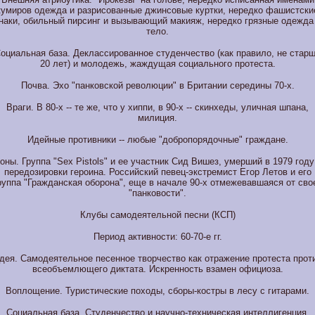
кумиров одежда и разрисованные джинсовые куртки, нередко фашистски
наки, обильный пирсинг и вызывающий макияж, нередко грязные одежда
тело.
оциальная база. Деклассированное студенчество (как правило, не стар
20 лет) и молодежь, жаждущая социального протеста.
Почва. Эхо "панковской революции" в Британии середины 70-х.
Враги. В 80-х -- те же, что у хиппи, в 90-х -- скинхеды, уличная шпана,
милиция.
Идейные противники -- любые "добропорядочные" граждане.
оны. Группа "Sex Pistols" и ее участник Сид Вишез, умерший в 1979 году
передозировки героина. Российский певец-экстремист Егор Летов и его
руппа "Гражданская оборона", еще в начале 90-х отмежевавшаяся от сво
"панковости".
Клубы самодеятельной песни (КСП)
Период активности: 60-70-е гг.
дея. Самодеятельное песенное творчество как отражение протеста прот
всеобъемлющего диктата. Искренность взамен официоза.
Воплощение. Туристические походы, сборы-костры в лесу с гитарами.
Социальная база. Студенчество и научно-техническая интеллигенция.