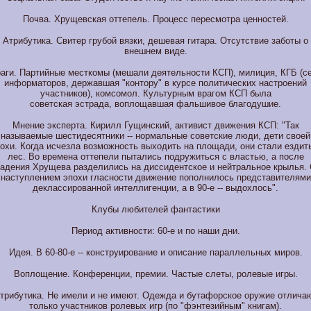
Почва. Хрущевская оттепель. Процесс пересмотра ценностей.
Атрибутика. Свитер грубой вязки, дешевая гитара. Отсутствие заботы о
внешнем виде.
аги. Партийные месткомы (мешали деятельности КСП), милиция, КГБ (с
информаторов, державшая "контору" в курсе политических настроений
участников), комсомол. Культурным врагом КСП была
советская эстрада, воплощавшая фальшивое благодушие.
Мнение эксперта. Кирилл Гущинский, активист движения КСП: "Так
называемые шестидесятники -- нормальные советские люди, дети своей
охи. Когда исчезла возможность выходить на площади, они стали ездит
лес. Во времена оттепели пытались подружиться с властью, а после
адения Хрущева разделились на диссидентское и нейтральное крылья.
наступлением эпохи гласности движение пополнилось представителями
деклассированной интеллигенции, а в 90-е -- выдохлось".
Клубы любителей фантастики
Период активности: 60-е и по наши дни.
Идея. В 60-80-е -- конструирование и описание параллельных миров.
Воплощение. Конференции, премии. Частые слеты, ролевые игры.
трибутика. Не имели и не имеют. Одежда и бутафорское оружие отлича
только участников ролевых игр (по "фэнтезийным" книгам).