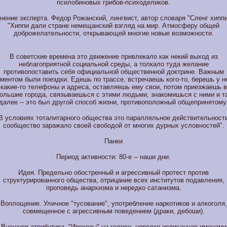
псилобиновых грибов-психоделиков.
нение эксперта. Федор Рожанский, лингвист, автор словаря "Сленг хиппи
"Хиппи дали стране немещанский взгляд на мир. Атмосферу общей
доброжелательности, открывающей многие новые возможности.
В советские времена это движение привлекало как некий выход из
неблагоприятной социальной среды, а толкало туда желание
противопоставить себя официальной общественной доктрине. Важным
ментом были поездки. Едешь по трассе, встречаешь кого-то, берешь у н
какие-то телефоны и адреса, оставляешь ему свои, потом приезжаешь в
ольшие города, связываешься с этими людьми, знакомишься с ними и т
далее -- это был другой способ жизни, противоположный общепринятому
В условиях тоталитарного общества это параллельное действительност
сообщество заражало своей свободой от многих дурных условностей".
Панки
Период активности: 80-е -- наши дни.
Идея. Предельно обостренный и агрессивный протест против
структурированного общества, отрицание всех институтов подавления,
проповедь анархизма и нередко сатанизма.
Воплощение. Уличное "тусование", употребление наркотиков и алкоголя,
совмещенное с агрессивным поведением (драки, дебоши).
Внешняя атрибутика. "Ирокезы" на голове, нередко исписанная именами