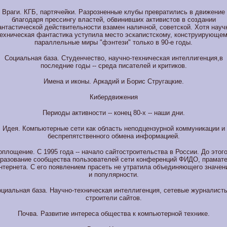
Враги. КГБ, партячейки. Разрозненные клубы превратились в движение
благодаря прессингу властей, обвинивших активистов в создании
нтастической действительности взамен наличной, советской. Хотя науч
ехническая фантастика уступила место эскапистскому, конструирующе
параллельные миры "фэнтези" только в 90-е годы.
Социальная база. Студенчество, научно-техническая интеллигенция,
в
последние годы -- среда писателей и критиков.
Имена и иконы. Аркадий и Борис Стругацкие.
Кибердвижения
Периоды активности -- конец 80-х -- наши дни.
Идея. Компьютерные сети как область неподцензурной коммуникации и
беспрепятственного обмена информацией.
оплощение. С 1995 года -- начало сайтостроительства в России. До этого 
разование сообщества пользователей сети конференций ФИДО, прамат
нтернета. С его появлением прасеть не утратила объединяющего значен
и популярности.
циальная база. Научно-техническая интеллигенция, сетевые журналист
строители сайтов.
Почва. Развитие интереса общества к компьютерной технике.