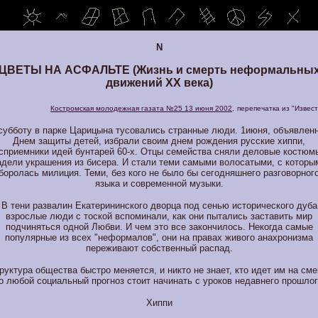
N
ЦВЕТЫ НА АСФАЛЬТЕ (Жизнь и смерть неформальны
движений ХХ века)
Костромская молодежная газата №25 13 июня 2002,
перепечатка из "Извес
субботу в парке Царицына тусовались странные люди. 1июня, объявлен
Днем защиты детей, избрали своим днем рождения русские хиппи,
сприемники идей бунтарей 60-х. Отцы семейства сняли деловые костюм
адели украшения из бисера. И стали теми самыми волосатыми, с которы
боролась милиция. Теми, без кого не было бы сегодняшнего разговорног
языка и современной музыки.
В тени развалин Екатерининского дворца под сенью исторического дуба
взрослые люди с тоской вспоминали, как они пытались заставить мир
подчиняться одной Любви. И чем это все закончилось. Некогда самые
популярные из всех "неформалов", они на правах живого анахронизма
переживают собственный распад.
руктура общества быстро меняется, и никто не знает, кто идет им на сме
о любой социальный прогноз стоит начинать с уроков недавнего прошлог
Хиппи