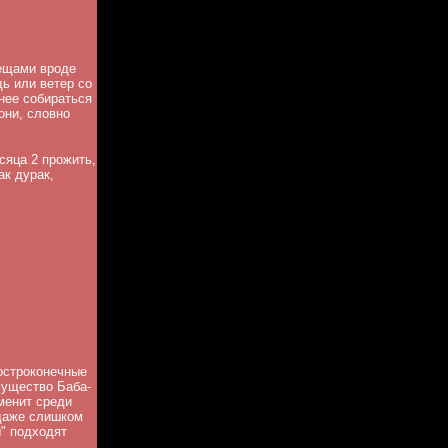
вещами вроде
ь или ветер со
нее собираться
они, словно
сяца 2 прожить,
ак дурак,
остроконечные
мущество Баба-
менит среди
 даже слишком
ы" подходят