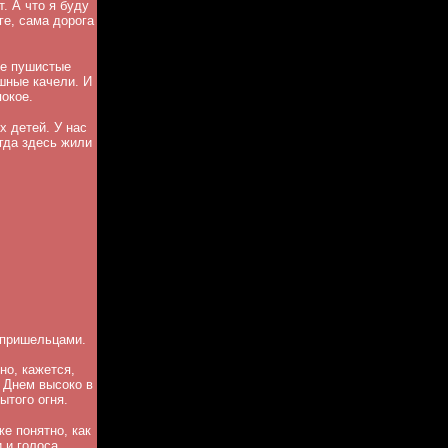
. А что я буду
е, сама дорога
ые пушистые
шные качели. И
окое.
 детей. У нас
огда здесь жили
а пришельцами.
но, кажется,
 Днем высоко в
ытого огня.
е понятно, как
 и голоса.