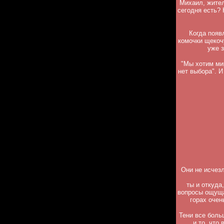
Михаил, жител
сегодня есть?
Когда появ
комочки щекоч
уже 
"Мы хотим ми
нет выбора". И
Они не исчезл
ты и откуда
вопросы ощуща
горах очен
Тени все боль
и то, что