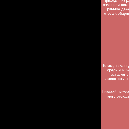
Приходят из р
заменили семь
раньше даже
готова к общен
Коммуна мангу
среди них б
оставлять
каменотесы и 
Николай, жител
могу отсюда