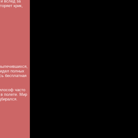
 и вслед за
торяет крик,
 вылечившихся,
видел полных
сь бесплатная
илософ часто
 в полете. Мир
дбирался.