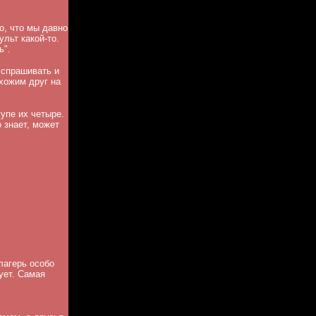
о, что мы давно
ульт какой-то.
ь".
, спрашивать и
охожим друг на
упе их четыре.
 знает, может
лагерь особо
ует. Самая