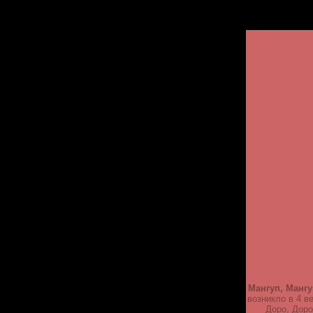
Мангуп, Мангу
возникло в 4 в
Доро, Доро