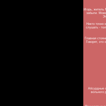
Игорь, житель 
забыли. Может
Эт
Никто точно н
слушать - тол
Главная стоян
Говорят, это
Абсурдные с
вольного 