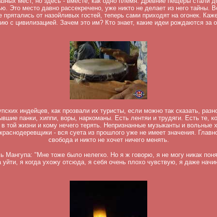
азных мест, но здесь - вместе, как одно племя. Древние пещеры стали д
ю. Это место давно рассекречено, уже никто не делает из него тайны. В
 прятались от назойливых гостей, теперь сами приходят на огонек. Каж
ию с цивилизацией. Зачем это им? Кто знает, какие идеи рождаются за 
пских индейцев, как прозвали их туристы, если можно так сказать, разн
ывшие панки, хиппи, воры, наркоманы. Есть лентяи и трудяги. Есть те, к
 в той жизни и кому нечего терять. Непризнанные музыканты и вольные 
краснодеревщики - вся суета из прошлого уже не имеет значения. Главно
свобода и никто не хочет ничего менять.
ь Мангупа: "Мне тоже было нелегко. Но я ж говорю, я не могу никак поня
 уйти, я когда ухожу отсюда, я себя очень плохо чувствую, я даже начи