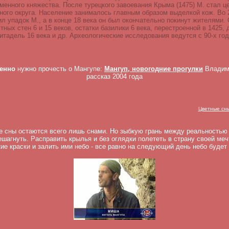
менного княжества. После турецкого завоевания Крыма (1475) М. стал ц
ного округа. Население занималось главным образом выделкой кож. Во 2
ил упадок М., а в конце 18 века он был окончательно покинут жителями.
тных стен 6 и 15 веков, остатки базилики 6 века, перестроенной в 1425, 
итадель 16 века и др. Археологические исследования ведутся с 90-х год
енно
нужно прочесть о Мангупе:
Мангуп, новогодние прогулки
Владим
рассказ 2004 года
Цветные сн
 сны остаются всего лишь снами. Но зыбкую грань между реальностью 
ешагнуть. Расправить крылья и без оглядки полететь в страну своей ме
ие краски и залить ими небо - все равно на следующий день небо будет 