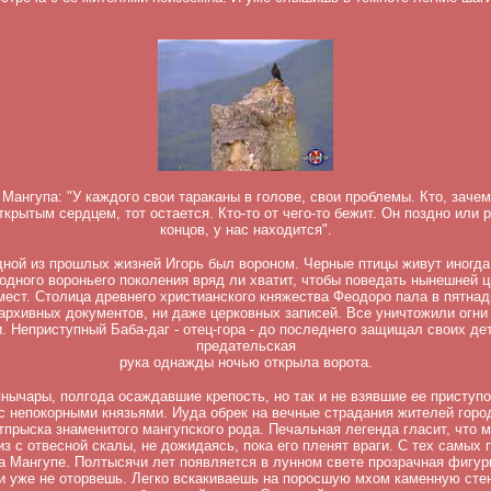
 Мангупа: "У каждого свои тараканы в голове, свои проблемы. Кто, заче
крытым сердцем, тот остается. Кто-то от чего-то бежит. Он поздно или р
концов, у нас находится".
дной из прошлых жизней Игорь был вороном. Черные птицы живут иногда 
одного вороньего поколения вряд ли хватит, чтобы поведать нынешней 
мест. Столица древнего христианского княжества Феодоро пала в пятнад
 архивных документов, ни даже церковных записей. Все уничтожили огни
. Неприступный Баба-даг - отец-гора - до последнего защищал своих дет
предательская
рука однажды ночью открыла ворота.
янычары, полгода осаждавшие крепость, но так и не взявшие ее приступо
с непокорными князьями. Иуда обрек на вечные страдания жителей город
тпрыска знаменитого мангупского рода. Печальная легенда гласит, что 
з с отвесной скалы, не дожидаясь, пока его пленят враги. С тех самых 
 Мангупе. Полтысячи лет появляется в лунном свете прозрачная фигу
 и уже не оторвешь. Легко вскакиваешь на поросшую мхом каменную стен