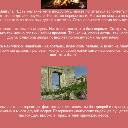
Мангупа: "Есть желание жить по-другому, может попытаться вспомнить т
 это по-детски, неумело. Но это же первые шаги. Мы же не секта и не к
о просто игра взрослых детей в детство. Останавливаем время чуть-чут
е знает, сколько они здесь. Никто не скажет, кто был первым. Смотреть
ько так можно постичь тайны предков. Только им, своим детям, так неп
друга, отец-гора иногда позволяет прикоснуться к началу начал.
ка мангупских индейцев - на третьем, иудейском пальце. А всего на Манг
 огромный дракон, пролетая, коснулся своей лапой каменных склонов. Кто
все так и было".
ны часто повторяются: фантастические казематы без дверей и охраны, 
режима и много друзей вокруг. Резервация мангупских индейцев существ
настоящая, высоко в горах, в тени крымских лесов.