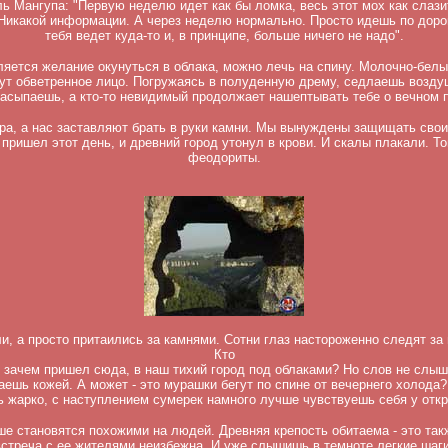
ь Мангупа: "Первую неделю идет как бы ломка, весь этот мох как слазит
 Никакой информации. А через неделю нормально. Просто идешь по дорог
тебя ведет куда-то и, в принципе, больше ничего не надо".
ляется желание окунуться в облака, можно лечь на спину. Молочно-бел
ут обветренное лицо. Погружаясь в полуденную дрему, седлаешь возду
засыпаешь, а кто-то невидимый продолжает нашептывать тебе о вечном п
ра, а нас заставляют брать в руки камни. Мы вынуждены защищать своих
 пришел этот день, и древний город утонул в крови. И скалы плакали. Т
феодориты.
и, а просто притаились за камнями. Сотни глаз настороженно следят з
Кто
, зачем пришел сюда, в наш тихий город под облаками? Но слов не слыш
ешь кожей. А может - это мурашки бегут по спине от вечернего холода?
ь жарко, с наступлением сумерек намного лучше чувствуешь себя у откр
ше становятся похожими на людей. Древняя крепость обитаема - это такж
 встреча с ее жителями неизбежна. И уже слышишь в темноте легкие шаги