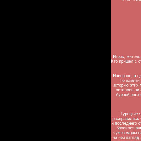
Игорь, житель
Кто пришел с от
Наверное, в о
Но памяти 
историю этих 
осталось ни
бурной эпохи
Турецкие 
расправились 
и последнего о
бросился вни
чужеземцам на
на ней взгляд