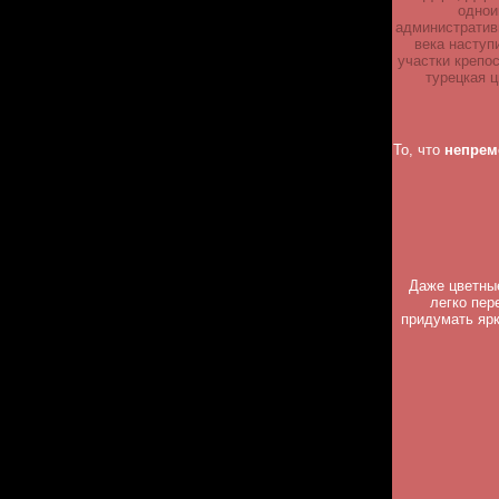
однои
административ
века наступ
участки крепос
турецкая ц
То, что
непрем
Даже цветные
легко пер
придумать ярк