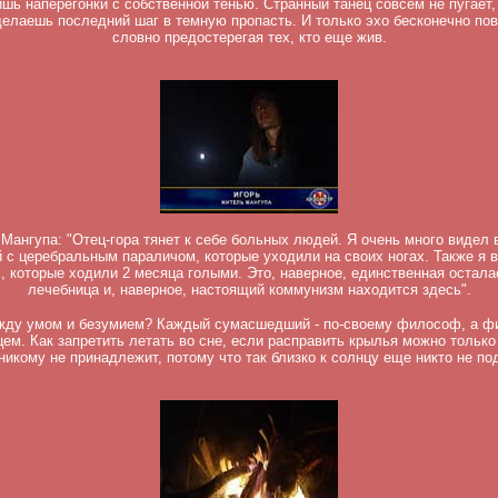
шь наперегонки с собственной тенью. Странный танец совсем не пугает,
елаешь последний шаг в темную пропасть. И только эхо бесконечно пов
словно предостерегая тех, кто еще жив.
 Мангупа: "Отец-гора тянет к себе больных людей. Я очень много видел
 с церебральным параличом, которые уходили на своих ногах. Также я 
 которые ходили 2 месяца голыми. Это, наверное, единственная остала
лечебница и, наверное, настоящий коммунизм находится здесь".
ежду умом и безумием? Каждый сумасшедший - по-своему философ, а ф
ем. Как запретить летать во сне, если расправить крылья можно только
никому не принадлежит, потому что так близко к солнцу еще никто не по