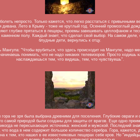
болеть непросто. Только кажется, что легко расстаться с привычными 
и дивана. Лето в Крыму - тоже не круглый год. Осенний промозглый дожд
ляют глубже прятаться в пещеры, проемы завешивать целлофаном и тес
а каменном полу. Каждый знает, что сделал свой выбор. На самом деле, 
блудные дети, вернулись к отцу.
 Мангупа: "Чтобы врубиться, что здесь происходит на Мангупе, надо ме
начинаешь понимать, что не надо никаких телевизоров. Просто ходишь к
наслаждаешься тем, что видишь, тем, что чувствуешь".
 гора не зря была выбрана древними для поселения. Глубокие овраги и 
то самой природой были созданы для защиты от врагов. Еще одно преи
 никогда не пересыхающих источника: женский и мужской. Последний зна
, что вода в нем содержит большое количество серебра. Гора, кажется,
на к тем, кто нашел в ее известняковых пещерах себе кров. Но "индейц
ко всему философски и отвечают взаимностью.