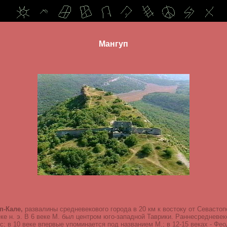
Мангуп
п-Кале,
развалины средневекового города в 20 км к востоку от Севасто
еке н. э. В 6 веке М. был центром юго-западной Таврики. Раннесредневек
с; в 10 веке впервые упоминается под названием М.; в 12-15 веках - Фео