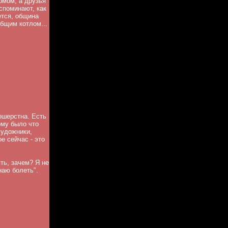
омом, а друзья
споминают, как
ется, община
общим котлом...
ошерстна. Есть
ому было что
художники,
е сейчас - это
ть, зачем? Я не
наю болеть".