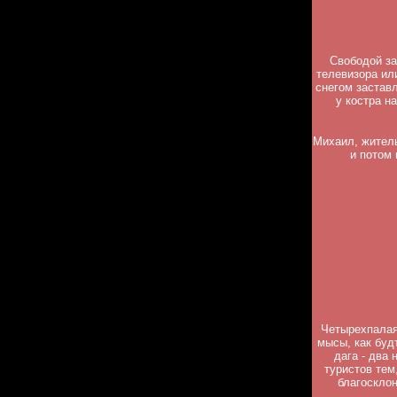
Свободой за
телевизора ил
снегом застав
у костра н
Михаил, житель
и потом 
Четырехпалая
мысы, как буд
дага - два
туристов тем
благосклон