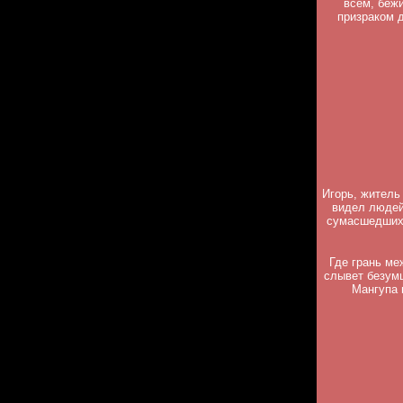
всем, бежи
призраком д
Игорь, житель
видел людей
сумасшедших,
Где грань м
слывет безумц
Мангупа 