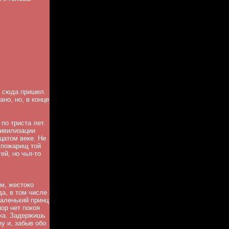
м сюда пришел.
ано, но, в конце
по триста лет.
цивилизации
цатом веке. Не
 пожарищ той
ей, но чья-то
м, жестоко
а, в том числе
маленький принц
пор нет покоя
рка. Задержишь
у и, забыв обо