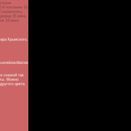
ентром
-й половине 16
 Сохранились
дворца 15 века,
ов 19 века.
ира Крымского,
ы индейцев Мангупа
и сказкой так
чты. Можно
другого цвета.