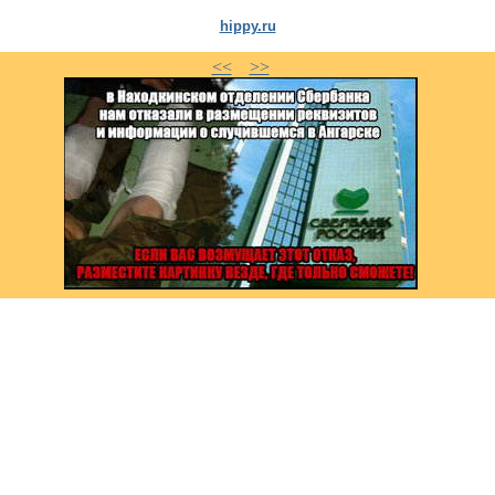
hippy.ru
<<
>>