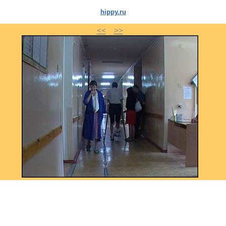
hippy.ru
<<
>>