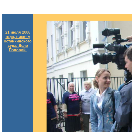
21 июля 2006
года, пикет у
останкинского
суда. Дело
Поповой.