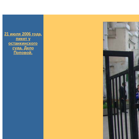
21 июля 2006 года,
пикет у
останкинского
суда. Дело
Поповой.