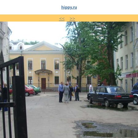
hippy.ru
<<
>>