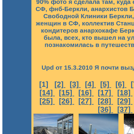
90% фото я сделала там, куда 
СФ, фнб-Беркли, анархистов Б
Свободной Клиники Беркли,
женщин в СФ, коллектив Станц
кондитеров анархокафе Беркл
была, всех, кто вышел на ул
познакомилась в путешестви
Upd от 15.3.2010 Я почти вы
[1]
[2]
[3]
[4]
[5]
[6]
[14]
[15]
[16]
[17]
[18]
[25]
[26]
[27]
[28]
[29]
[36]
[37]