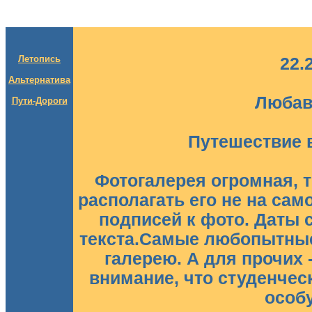
Летопись
22.2
Альтернатива
Любав
Пути-Дороги
Путешествие 
Фотогалерея огромная, т
располагать его не на само
подписей к фото. Даты 
текста.Самые любопытные,
галерею. А для прочих
внимание, что студенчес
особ