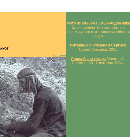
Фото
из альбома Саши-Художника
(для препечатки в сми обычно
используется в странноизменённом
виде)
Интервью с игуменом Сергием
анков
Сергей Архипов, 2005
источник
У попа была гитара
Мешков А.,
Снегирёв Ю., 2 декабря 2004 г