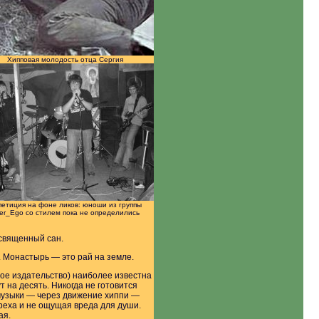
Хипповая молодость отца Сергия
етиция на фоне ликов: юноши из группы
ter_Ego со стилем пока не определились
 священный сан.
. Монастырь — это рай на земле.
ное издательство) наиболее известна
 на десять. Никогда не готовится
к-музыки — через движение хиппи —
греха и не ощущая вреда для души.
ая.