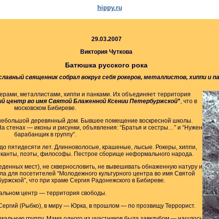
hippy.ru
29.03.2007
Виктория Чуткова
Батюшка русского рока
лавный священник собрал вокруг себя рокеров, металлистов, хиппи и п
керами, металлистами, хиппи и панками. Их объединяет территория
й центр во имя Святой Блаженной Ксении Петербуржской
”
, что в
московском Бибиреве.
небольшой деревянный дом. Бывшее помещение воскресной школы.
а стенах — иконы и рисунки, объявления: “Братья и сестры…” и “Нужен
барабанщик в группу”.
до пятидесяти лет. Длинноволосые, крашеные, лысые. Рокеры, хиппи,
ыканты, поэты, философы. Пестрое сборище неформального народа.
веденных мест), не сквернословить, не вывешивать обнаженную натуру и
вила для посетителей “Молодежного культурного центра во имя Святой
ржской”, что при храме Сергия Радонежского в Бибиреве.
альном центр — территория свободы.
Сергий (Рыбко), в миру — Юрка, в прошлом — по прозвищу Террорист.
зыкальную группу. Мама одного из участников была завклубом — нашлось