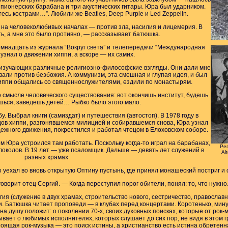
пионерских барабана и три акустических гитары. Юра был ударником.
тесь кострами…”. Любили же Beatles, Deep Purple и Led Zeppelin.
 на человеколюбивых началах — против зла, насилия и лицемерия. В
ть, а мне это было противно, — рассказывает батюшка.
емнадцать из журнала “Вокруг света” и телепередачи “Международная
узнал о движении хиппи, а вскоре — их самих.
изучающих различные религиозно-философские взгляды. Они дали мне
вали против безбожия. А коммунизм, эта смешная и глупая идея, и был
иппи общались со священнослужителями, ездили по монастырям.
 смысле человеческого существования: вот окончишь институт, будешь
шься, заведешь детей… Рыбко было этого мало.
. Выбрал книги (самиздат) и путешествия (автостоп). В 1978 году в
дов хиппи, разгонявшемся милицией и собиравшемся снова, Юра узнал
ежного движения, покрестился и работал чтецом в Елоховском соборе.
м Юра устроился там работать. Поскольку когда-то играл на барабанах,
Реп
локолов. В 19 лет — уже псаломщик. Дальше — девять лет служений в
Al
разных храмах.
о уехал во вновь открытую Оптину пустынь, где принял монашеский постриг и
оворит отец Сергий. — Когда переступил порог обители, понял: то, что нужно
гия (служение в двух храмах, строительство нового, сестричество, православ
. Батюшка читает проповеди — в клубах перед концертами. Коротенько, минут
г на душу положит: о поколении 70-х, своих духовных поисках, которые от ро
ывает о любимых исполнителях, которых слушает до сих пор, не видя в этом 
оящая рок-музыка — это поиск истины, а христианство есть истина обретенн