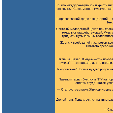
То, что между рок-музыкой и христиан
его книжки “Современная культура: са
В православной среде отец Сергий — з
Текс
Светский молодежный центр при храме
модель стала действующей. Музык
тридцати музыкальных коллективов.
Жестких требований и запретов, кро
Никакого дресс-ко
Пятница. Вечер. В клубе — три покол
нужды” — тринадцать лет не играли; 
Панк-роковые “Прочие нужды” родом из 
Павел, гитарист. Учился в ПТУ на п
оплаты труда. Потом увле
— Стал экстремалом. Жил одним днем. 
Другой панк, Гриша, учился на типогра
— Смот