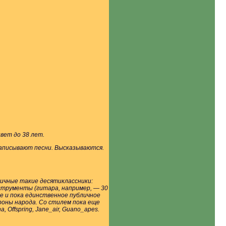
вет до 38 лет.
аписывают песни. Высказываются.
личные такие десятиклассники:
нструменты (гитара, например, — 30
ое и пока единственное публичное
роны народа. Со стилем пока еще
Offspring, Jane_air, Guano_apes.