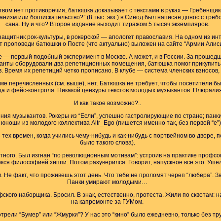
ством нет противоречия, батюшка доказывает с текстами в руках — Гребенщик
танизм или богоискательство?” (8 тыс. экз.) в Синод был написан донос с т
сана. Ну и что? Второе издание выходит тиражом 5 тысяч экземпляров.
ащитник рок-культуры, в рокерской — апологет православия. На одном из инт
т проповеди батюшки о Посте (что актуально) выложен на сайте “Армии Алис
 — первый подобный эксперимент в Москве. А может, и в России. За прошед
анты оборудовали два репетиционных помещения, батюшка помог прикупить
 Время их репетиций четко прописано. В клубе — система членских взносов, 
ме перечисленных (см. выше), нет. Батюшка не требует, чтобы посетители б
да и фейс-контроля. Никакой цензуры текстов молодых музыкантов. Плюрали
И как такое возможно?..
ения музыкантов. Рокеры из “Если”, успешно гастролирующие по стране; панк
юноши из молодого коллектива Altr_Ego (пишется именно так, без первой “е”)
тех времен, когда учились чему-нибудь и как-нибудь с портвейном во дворе, 
было такого слова).
ортного. Был изгнан “по революционным мотивам”: устроив на практике профс
кся философией хиппи. Потом разуверился. Говорит, напускное все это. Ушел
Не факт, что проживешь этот день. Что тебе не проломят череп “любера”. За ч
Панки умирают молодыми…
фского наборщика. Бросил. В знак, естественно, протеста. Жили по сквотам: н
на капремонте за ГУМом.
рели “Бумер” или “Жмурки”? У нас это “кино” было ежедневно, только без тр