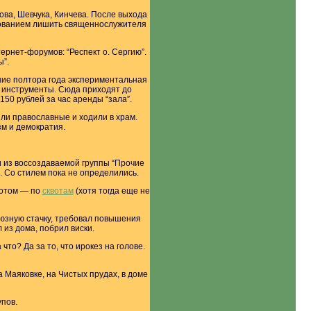
ова, Шевчука, Кинчева. После выхода
ребованием лишить священнослужителя
ернет-форумов: “Респект о. Сергию”.
ы”.
шие полтора года экспериментальная
 инструменты. Сюда приходят до
150 рублей за час аренды “зала”.
ыли православные и ходили в храм.
зм и демократия.
и из воссоздаваемой группы “Прочие
. Со стилем пока не определились.
потом — по
сквотам
(хотя тогда еще не
оюзную стачку, требовал повышения
 из дома, побрил виски.
то? Да за то, что ирокез на голове.
а Маяковке, на Чистых прудах, в доме
упов.