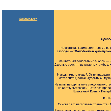
библиотека
Правос
Настоятель храма делит веру с ро
свободы — “
Молодежный культурны
За цветным полосатым забором — 
Дверные ручки — из гитарных грифов. Н
И люди, много людей. От пятнадцати 
металлисты, панки. Художники, муз
Не пить, не курить (вне специально от
не богохульствовать. Вот и все пра
Блаженной Ксении Петербу
В ост
Основал его настоятель храма отец 
Еще в школе, в 14 лет, он сколотил му