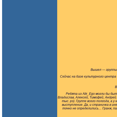
Вышел — группы 
Сейчас на базе культурного центр
В
Ребята из Altr_Ego могли бы бы
Владислав, Алексей, Тимофей, Андрей
тыс. рэ). Группе всего полгода, а 
выступление. Да, и страничка в и
точно не определились… Гранж, пан