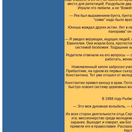
место для репетиций. Раздобыли два 
Играли что любили, а не “Взвей
— Рок был выражением бунта, бунта
“совке” надо было вра
Юноша жаждал других истин. Лет в с
панорама” он 
— Я увидел верующих, ищущих людей, 
Евангелие. Они искали Бога, протесто
системой безбожия. Тогдашние х
Родители отвечали на его вопросы — о
работать, жени
Новоявленный хиппи забросил учебу
Прибалтике, на одном из первых съез
Константина. Тот уже отошел от молод
Константин привел юношу в храм. Пото
быстро освоил систему церковных ко
В 1988 году Рыбк
— Это моя духовная колыбель, — г
Из всех сторон деятельности отца Сер
эта: миссионерство среди молодежи
заранее. Выходит и говорит, как Бо
привели его в православие. Рассказ
Наст