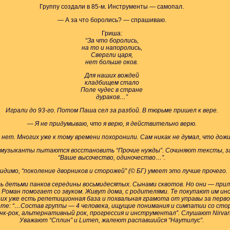
Группу создали в 85-м. Инструменты — самопал.
— А за что боролись? — спрашиваю.
Гриша:
“За что боролись,
на то и напоролись,
Свергли царя,
нет больше оков.
Для наших вождей
кладбищем стало
Поле чудес в стране
дураков…”
Играли до 93-го. Потом Паша сел за разбой. В тюрьме пришел к вере.
— Я не придумываю, что я верю, я действительно верю.
нет. Многих уже к тому времени похоронили. Сам никак не думал, что дожи
а музыканты пытаются восстановить “Прочие нужды”. Сочиняют тексты, з
“Ваше высочество, одиночество…”.
идимо, “поколение дворников и сторожей” (© БГ) умеет это лучше прочего.
ть детьми панков середины восьмидесятых. Сынами сквотов. Но они — при
. Роман помогает со звуком. Живут дома, с родителями. Те покупают им и
у них уже есть репетиционная база и похвальная грамота от управы за перв
нете: “…Состав группы — 4 человека, ищущие понимания и симпатии со сто
к-рок, альтернативный рок, прогрессия и инструментал”. Слушают Nirvana, 
Уважают “Сплин” и Lumen, жалеют распавшийся “Наутилус”.