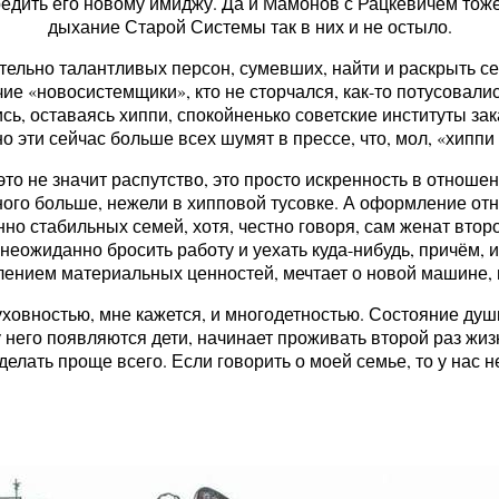
вредить его новому имиджу. Да и Мамонов с Рацкевичем тож
дыхание Старой Системы так в них и не остыло.
ельно талантливых персон, сумевших, найти и раскрыть себ
ие «новосистемщики», кто не сторчался, как-то потусовалис
ь, оставаясь хиппи, спокойненько советские институты за
о эти сейчас больше всех шумят в прессе, что, мол, «хипп
 это не значит распутство, это просто искренность в отноше
ного больше, нежели в хипповой тусовке. А оформление отн
о стабильных семей, хотя, честно говоря, сам женат втор
неожиданно бросить работу и уехать куда-нибудь, причём, и
лением материальных ценностей, мечтает о новой машине, 
овностью, мне кажется, и многодетностью. Состояние души 
 него появляются дети, начинает проживать второй раз жиз
 сделать проще всего. Если говорить о моей семье, то у нас 