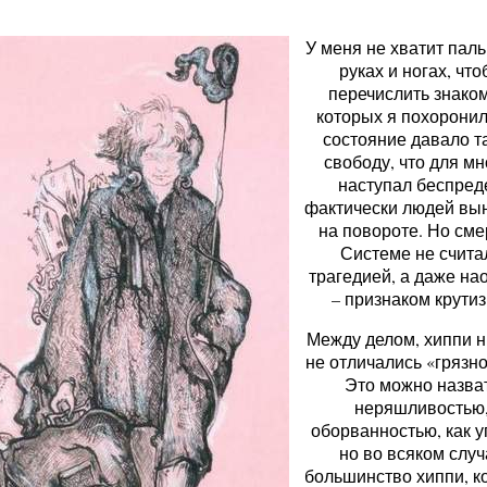
У меня не хватит паль
руках и ногах, чт
перечислить знако
которых я похоронил
состояние давало т
свободу, что для мн
наступал беспред
фактически людей вы
на повороте. Но сме
Системе не счита
трагедией, а даже на
– признаком крутиз
Между делом, хиппи н
не отличались «грязно
Это можно назва
неряшливостью
оборванностью, как у
но во всяком случ
большинство хиппи, к