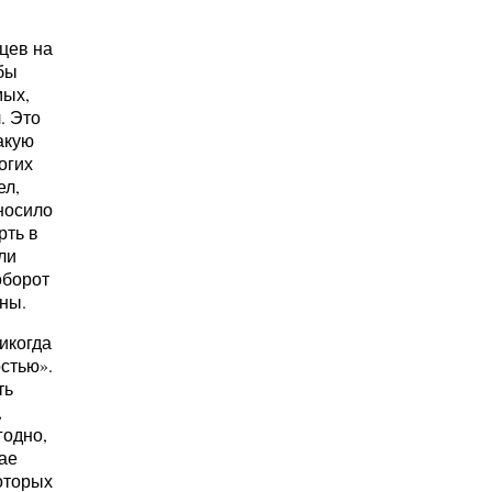
цев на
обы
мых,
. Это
акую
огих
ел,
носило
рть в
ли
оборот
ны.
икогда
стью».
ть
,
годно,
ае
оторых