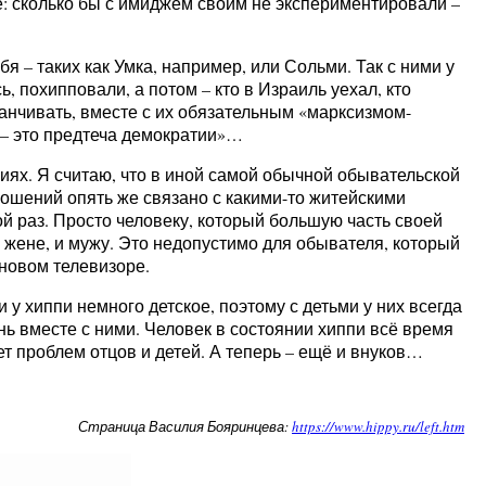
е: сколько бы с имиджем своим не экспериментировали –
я – таких как Умка, например, или Сольми. Так с ними у
ь, похипповали, а потом – кто в Израиль уехал, кто
канчивать, вместе с их обязательным «марксизмом-
и – это предтеча демократии»…
ниях. Я считаю, что в иной самой обычной обывательской
ошений опять же связано с какими-то житейскими
ой раз. Просто человеку, который большую часть своей
 жене, и мужу. Это недопустимо для обывателя, который
новом телевизоре.
у хиппи немного детское, поэтому с детьми у них всегда
нь вместе с ними. Человек в состоянии хиппи всё время
нет проблем отцов и детей. А теперь – ещё и внуков…
Страница Василия Бояринцева:
https://www.hippy.ru/left.htm