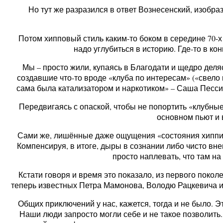
Но тут же разразился в ответ Вознесенский, изобра
Потом хипповый стиль каким-то боком в середине 70-х
надо углубиться в историю. Где-то в к
Мы – просто жили, купаясь в Благодати и щедро де
создавшие что-то вроде «клуба по интересам» («свело
сама была катализатором и наркотиком» – Саша Пессим
Передвигаясь с опаской, чтобы не попортить «клубные
основном пьют и 
Сами же, лишённые даже ощущения «состояния хиппи»,
Компенсируя, в итоге, дыры в сознании либо чисто вне
просто наплевать, что там н
Кстати говоря и время это показало, из первого пок
теперь известных Петра Мамонова, Володю Рацкевича ил
Общих приключений у нас, кажется, тогда и не было. Э
Наши люди запросто могли себе и не такое позволить. 