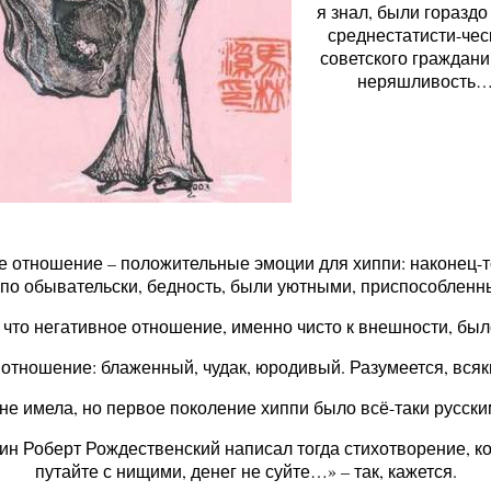
я знал, были гораздо
среднестатисти-чес
советского граждани
неряшливость
бе отношение – положительные эмоции для хиппи: наконец-т
у по обывательски, бедность, были уютными, приспособлен
что негативное отношение, именно чисто к внешности, был
 отношение: блаженный, чудак, юродивый. Разумеется, всяки
не имела, но первое поколение хиппи было всё-таки русски
н Роберт Рождественский написал тогда стихотворение, кот
путайте с нищими, денег не суйте…» – так, кажется.