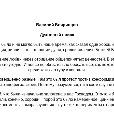
Василий Бояринцев
Духовный поиск
 было и не могло быть наше время, как сказал один хороши
ция, хиппи – это состояние души, сродни явлению Божией Б
ние любви через отрицание общепринятых ценностей. В эт
а кто угодно! И вовсе не обязательно бросать всё, как неко
среди каких-то гуру и конопли.
вершенно разные. Там это был протест против конформизма
сто «пофигистское». Поэтому, разумеется, ни в коем случае
 что была изначально заложена в нас Господом. Это-то и б
ли, конечно, хороши – порой это было намеренное, цинично
 элементы саморазрушения – ну те же эксперименты с на