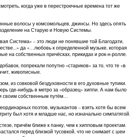
смотреть, когда уже в перестроечные времена тот же
линные волосы у комсомольцев, джинсы. Но здесь опять
 разделение на Старую и Новую Системы.
ая Система» – это люди не понявшие той Благодати,
естве...» да «…любовь к определенной музыке, которая
ые на собственных причёсках, прикидах и рок-н-ролле.
бавок, попрекали попутно «стариков» за то, что те «в
ачит, живописные.
м, из совковой бездуховности в его духовные тупики.
ерь где-нибудь в метро за «образец» хиппи. А нам было
шли своим собственным путём…
еординарных поэтов, музыкантов – взять хотя бы всем
риту был хотя и младше нас, но изначально симпатягой.
стезе, причём ближе к панку, чем к хипповым проектам.
вастался перед близкой тусовкой, что не снимает с шеи