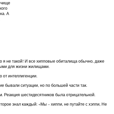
 чище
кого
на. А
…
о я не такой! И все хипповые обиталища обычно, даже
ными для жизни жилищами.
о от интеллигенции.
е бывали ситуации, но по большей части так.
м. Реакция шестидесятников была отрицательной.
орое знал каждый: «Мы – хиппи, не путайте с хэппи, Не