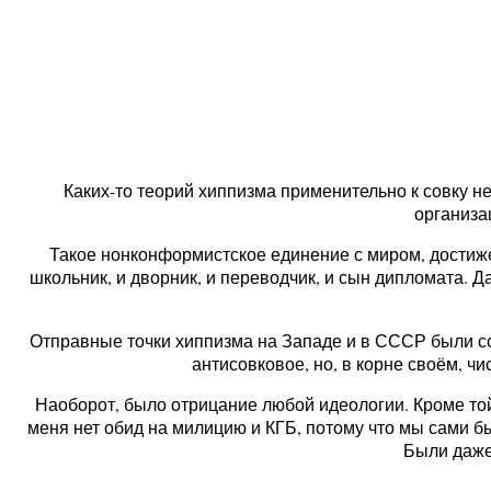
Каких-то теорий хиппизма применительно к совку не
организа
Такое нонконформистское единение с миром, достиже
школьник, и дворник, и переводчик, и сын дипломата. Д
Отправные точки хиппизма на Западе и в СССР были со
антисовковое, но, в корне своём, чи
Наоборот, было отрицание любой идеологии. Кроме той,
меня нет обид на милицию и КГБ, потому что мы сами бы
Были даже