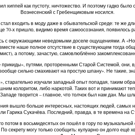
зил хиппей как пустоту, ничтожество. И поэтому гадко было 
Вознесенский с Гребенщиковым носился.
 стал входить в моду даже в обывательской среде: те же д
онце 70-х пришло, видимо время самоосознания, появилось
лясь с окружающими неведомыми доселе ощущениями. А «Нов
 вместе наше полное отсутствие в существующем тогда общ
ист), а потому, зачастую, самовлюблённо закомплексованн
 прикиды», путями, проторенными Старой Системой, они, вдо
вообще сильно смахивают на простую шпану». Не такие, зн
 старательно изучали западный опыт попадая, таким образо
шним колоритом, либо наркотой. Таких вот и принимают теп
а Западе творится – главное, что толчок был нам дан. Мы 
оления вышло больше интересных, настоящих людей, самых н
и Гарика Сукачёва. Последний, правда, в те времена на Ст
то потом в восьмидесятых он пошёл в гору по музыкальной 
По секрету могу только сообщить: кулуарно он долго ещё х