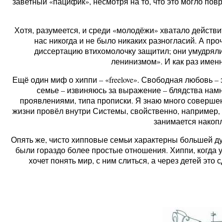
заветный «пацифик», несмотря на то, что это могло по
Хотя, разумеется, и среди «молодёжи» хватало действит
нас никогда и не было никаких разногласий. А проч
диссертацию втихомолочку защитил; они умудрялис
ленинизмом». И как раз именн
Ещё один миф о хиппи – «freelove». Свободная любовь –
семье – извиняюсь за выражение – блядства нам
проявлениями, типа прописки. Я знаю много совершенн
жизни провёл внутри Системы, свойственно, например, 
занимается накоп
Опять же, чисто хипповые семьи характерны большей дух
были гораздо более простые отношения. Хиппи, когда у
хочет понять мир, с ним слиться, а через детей это