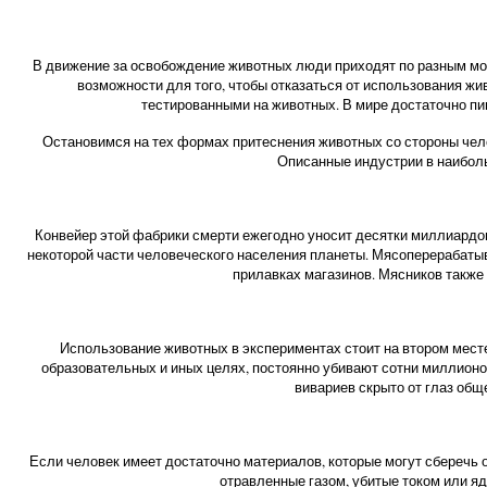
В движение за освобождение животных люди приходят по разным моти
возможности для того, чтобы отказаться от использования жи
тестированными на животных. В мире достаточно пи
Остановимся на тех формах притеснения животных со стороны чел
Описанные индустрии в наиболь
Конвейер этой фабрики смерти ежегодно уносит десятки миллиардо
некоторой части человеческого населения планеты. Мясоперерабатыв
прилавках магазинов. Мясников также 
Использование животных в экспериментах стоит на втором мест
образовательных и иных целях, постоянно убивают сотни миллионов
вивариев скрыто от глаз общ
Если человек имеет достаточно материалов, которые могут сберечь от 
отравленные газом, убитые током или яд