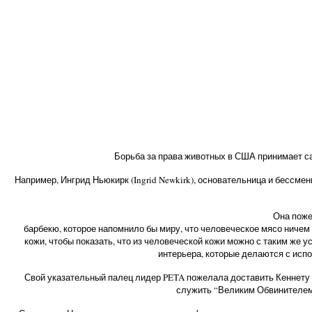
Борьба за права животных в США принимает са
Например, Ингрид Ньюкирк (Ingrid Newkirk), основательница и бессменн
Она поже
барбекю, которое напомнило бы миру, что человеческое мясо ничем
кожи, чтобы показать, что из человеческой кожи можно с таким же 
интерьера, которые делаются с испо
Свой указательный палец лидер PETA пожелала доставить Кеннету Фе
служить “Великим Обвинителем”