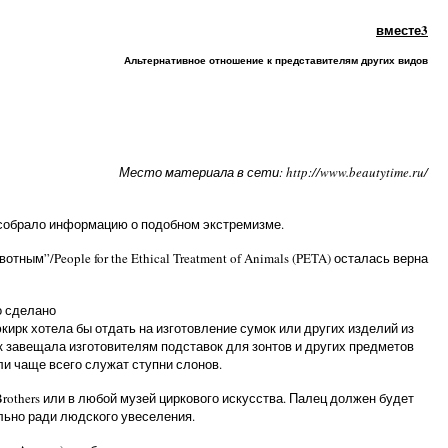
вместе3
Альтернативное отношение к представителям других видов
Место материала в сети: http://www.beautytime.ru/
e собрало информацию о подобном экстремизме.
ым”/People for the Ethical Treatment of Animals (PETA) осталась верна
о сделано
ирк хотела бы отдать на изготовление сумок или других изделий из
рк завещала изготовителям подставок для зонтов и других предметов
ли чаще всего служат ступни слонов.
rothers или в любой музей циркового искусства. Палец должен будет
льно ради людского увеселения.