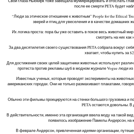
Свои глаза Ньюкирк тоже завещала мумифицировать и отослать главе А
после ее смерти PETA будет наб
“Люди за этическое отношение к животным” People for the Ethical 
зверей и птиц для увеселения и в качестве домашних 
Их логика проста: пора бы уже оставить в покое весь животный ми
смотреть на них как
За два десятилетия своего существования PETA собрала вокруг себ
хватает, чтобы купить за 
Для достижения своих целей защитники животных используют различны
протеста против рекламы шуб в модном журнале Vogue люди из P
Известных ученых, которые проводят эксперименты на животных
американских городах. Они не только размахивают плакатами, говор
Обычно эти фильмы проецируются на стенки большого грузовика и пок
PETA остаются довольны. В 
В действительности, именно эта организация ввела моду на такой вид
появилось изображение Памелы Андерсон, на ко
В феврале Андерсон, привлеченная идеями организации, путешес