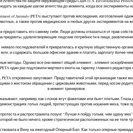
гентства по защите окружающей среды США (U.S. Environmental Protection
людать за каждым шагом агентства до момента, когда все эксперименты 
Treatment of Animals (PETA) выступают против мясоедения, изготовления од
животных, а также против медицинских и любых других экспериментов на 
р и предоставить его самому себе. Люди должны отказаться от прав собств
 на предметы, удовлетворяющие людские потребности в пище, развлечени
я немало последователей и превратилась в крупную общественную органи
$2 млн. и содержать большое офисное здание и платить зарплату более че
е методы. Однако все они имеют общий элемент - элемент оскорбления к
ETA один раз подложили мертвого енота на тарелку главного редактора ж
, PETA откровенно запугивает. Представителей этой организации также м
ящими о жестоком обращении с цирковыми животными, перед носом родите
в момент тренировок.
азывают, например, как слонов жгут факелами или бьют плетьми. Глаза д
демонстрациях голых людей, протестующих против ношения меха, тоже п
 протеста и распространила лозунг “Лучше я пойду голым, чем одену мех”
торой не было ничего, кроме стратегически расположенных на ее теле тр
твовала в Вену на ежегодный Оперный Бал. Как только оперные примадон