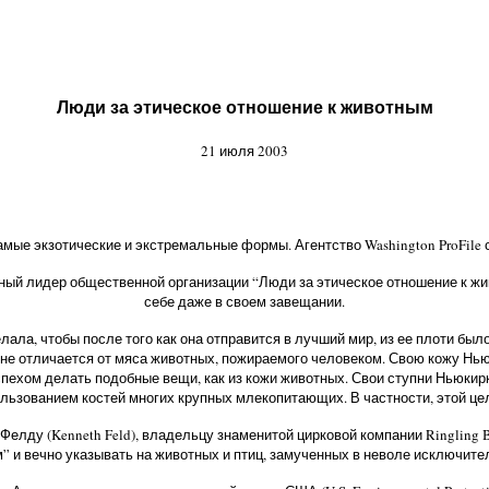
Люди за этическое отношение к животным
21 июля 2003
мые экзотические и экстремальные формы. Агентство Washington ProFil
ый лидер общественной организации “Люди за этическое отношение к животн
себе даже в своем завещании.
лала, чтобы после того как она отправится в лучший мир, из ее плоти был
 не отличается от мяса животных, пожираемого человеком. Свою кожу Ньюк
успехом делать подобные вещи, как из кожи животных. Свои ступни Ньюки
льзованием костей многих крупных млекопитающих. В частности, этой це
лду (Kenneth Feld), владельцу знаменитой цирковой компании Ringling B
 и вечно указывать на животных и птиц, замученных в неволе исключите