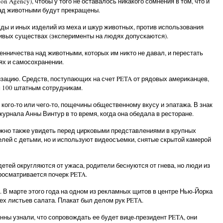
 Agency), чтобы у того не оставалось никакого сомнения в том, что и
над животными будут прекращены.
ежды и иных изделий из меха и шкур животных, против использования
живых существах (эксперименты на людях допускаются).
енничества над животными, которых им никто не давал, и перестать
ях и самосохранении.
зацию. Средств, поступающих на счет PETA от рядовых американцев,
м 100 штатным сотрудникам.
ого-то или чего-то, пощечины общественному вкусу и эпатажа. В знак
урнала Анны Винтур в то время, когда она обедала в ресторане.
ожно также увидеть перед цирковыми представлениями в крупных
лей с детьми, но и используют видеосъемки, снятые скрытой камерой
етей округляются от ужаса, родители беснуются от гнева, но люди из
росматривается почерк PETA.
. В марте этого года на одном из рекламных щитов в центре Нью-Йорка
ех листьев салата. Плакат был делом рук PETA.
ны узнали, что сопровождать ее будет вице-президент PETA, они