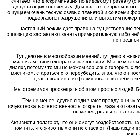
считаем, что дискриминация по видовому признаку (сп
допускающих спесиесизм. Для нас это неприемлемо.
ощущаем очень тесную связь с планетой и со всеми фо
подвергаются разрушениям, и мы хотим пожертв
Настоящий режим дает право на существование тем
оппозицию заставляют занять примирительную либо нейт
не предпри
Тут дело не в многообразии мнений, тут дело в жиз
мясникам, вивисекторам и звероводам. Мы не можем 
диалог, потому что мы не можем серьезно говорить с л
мясником, стараться его переубедить, зная, что он п
целью является информировать потребителе
Мы стремимся просвещать об этом простых людей. Бо
Тем не менее, другие люди знают правду, они чуют
почувствовать ответственность, открыть глаза и отказат
не менее, реальность показы
Активисты полагают, что они смогут воздействовать на
помнить, что животных они не спасают! Лишь акции п
мясна