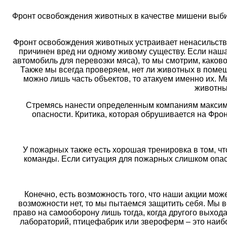
Фронт освобождения животных в качестве мишени выбир
Фронт освобождения животных устраивает ненасильстве
причинен вред ни одному живому существу. Если наша
автомобиль для перевозки мяса), то мы смотрим, каков
Также мы всегда проверяем, нет ли животных в помеще
можно лишь часть объектов, то атакуем именно их. 
животных
Стремясь нанести определенным компаниям максима
опасности. Критика, которая обрушивается на Фро
У пожарных также есть хорошая тренировка в том, ч
команды. Если ситуация для пожарных слишком опасн
Конечно, есть возможность того, что наши акции мож
возможности нет, то мы пытаемся защитить себя. Мы в
право на самооборону лишь тогда, когда другого выход
лабораторий, птицефабрик или звероферм – это наиб