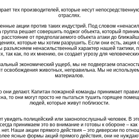
ает тех производителей, которые несут непосредственную 
отраслях.
нные акции против таких индустрий. Под словом «ненасиль
 группа решает совершить поджог объекта, который приним
о расстояние от предполагаемого объекта атаки до ближай
ниях, которые мы хотим разрушить. Если они есть, акция 
Мы разъясняем ненасильственный характер нашей тактики, 
, так как, по их мнению, он создает угрозу для человечески
льный экономический ущерб, мы не подвергаем опасности
нт освобождения животных, неправильна. Мы не используе
материалов.
то они делают. Капитан пожарной команды принимает правил
а, то они могут просто не пытаться тушить горящее помещ
людей, которые живут поблизости.
ет увидеть полицейский или законопослушный человек. В эт
сегда принимаем это во внимание и готовы к обороне – ка
а нет. Наши акции прямого действия – это диверсии по от
олее ясные формы акций прямого действия, они не нужда