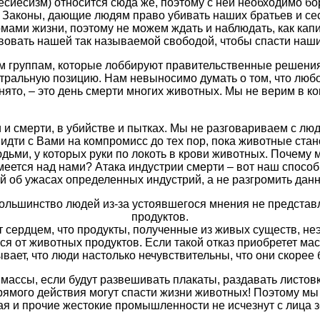
есиесизм) относится сюда же, поэтому с ней необходимо бор
 Законы, дающие людям право убивать наших братьев и се
рмами жизни, поэтому не можем ждать и наблюдать, как ка
овать нашей так называемой свободой, чтобы спасти наших 
 группам, которые лоббируют правительственные решения. 
ральную позицию. Нам невыносимо думать о том, что любой
нято, – это день смерти многих животных. Мы не верим в к
ни и смерти, в убийстве и пытках. Мы не разговариваем с л
идти с Вами на компромисс до тех пор, пока животные ста
юдьми, у которых руки по локоть в крови животных. Почем
осмеется над нами? Атака индустрии смерти – вот наш спосо
й об ужасах определенных индустрий, а не разгромить да
льшинство людей из-за устоявшегося мнения не представл
продуктов.
 сердцем, что продукты, полученные из живых существ, неэт
ься от животных продуктов. Если такой отказ приобретет ма
вает, что люди настолько нечувствительны, что они скорее б
 массы, если будут развешивать плакаты, раздавать листовк
рямого действия могут спасти жизни животных! Поэтому мы 
я и прочие жестокие промышленности не исчезнут с лица 