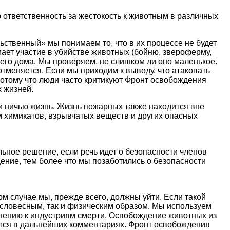
ответственность за жестокость к животным в различных
ственный» мы понимаем то, что в их процессе не будет
ает участие в убийстве животных (бойню, звероферму,
шего дома. Мы проверяем, не слишком ли оно маленькое.
отменяется. Если мы приходим к выводу, что атаковать
потому что люди часто критикуют Фронт освобождения
х жизней.
 ничью жизнь. Жизнь пожарных также находится вне
м химикатов, взрывчатых веществ и других опасных
ьное решение, если речь идет о безопасности членов
ение, тем более что мы позаботились о безопасности
ом случае мы, прежде всего, должны уйти. Если такой
к словесным, так и физическим образом. Мы используем
ношению к индустриям смерти. Освобождение животных из
ются в дальнейших комментариях. Фронт освобождения