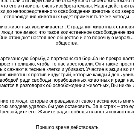
тся. Если эти люди сами не откажутся от своего жестокого 
что его активисты очень изобретательны. Наши действия в
аски до непосредственного освобождения животных со звер
освобождения животных будет применять те же методы.
нию животных увеличивается. Страдания животных становят
 люди понимают, что такое воинственное освобождение жив
ни отрицают настоящее общество и его порочную мораль. О
общества.
тизанскую борьбу, а партизанская борьба не прекращается
просят полицию, чтобы те нас арестовали. Они также прося
ных сажают в тесные клетки и убивают. Участие в акции во 
 животных против индустрий, которые каждый день убиваю
вободой ради свободы порабощенных животных и ради наш
чаются в разговорах об освобождении животных, Вы никак и
дение те люди, которые оправдывают свою пассивность мним
гих злодеев удалось бы уже остановить. Ваш страх – это е
Превзойдите его. Живите ради свободы планеты и животных
Пришло время действовать