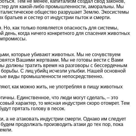
оться. Тем не менее, капитализм создал свод законов,
стер для какой-либо промышленности, аморальны. Мы
питалистическое общество разрушает Землю. Экосистемы
братьев и сестер от индустрии пыток и смерти.
Но, как только появляется опасность для системы,
 день, когда ничего конкретного для спасения животных
омпромиссы.
юдьми, которые убивают животных. Мы не сочувствуем
новятся Вашими жертвами. Мы не готовы вести с Вами
у мы должны тратить время на разговоры с бессердечным
б борьбы. С лиц убийц исчезли улыбки. Нашей основной
нные виды промышленности непосредственно.
яют, как можно жить, не употребляя в пищу животных
ичны. Единственное, что люди могут сделать, – это
ссовый характер, то мясная индустрия скоро отомрет. Тем
удут прятать голову в песок.
и, а не атаковать индустрии смерти. Однако им следует
будем продолжать производить атаки до тех пор, пока
земли.