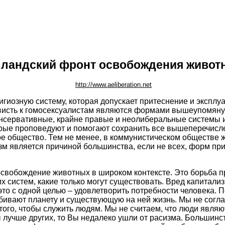
лландский фронт освобождения живот
http://www.aeliberation.net
озную систему, которая допускает притеснение и эксплуа
висть к гомосексуалистам являются формами вышеупомянут
нсервативные, крайне правые и неолиберальные системы 
орые проповедуют и помогают сохранить все вышеперечисл
ое общество. Тем не менее, в коммунистическом обществе ж
м является причиной большинства, если не всех, форм пр
свобождение животных в широком контексте. Это борьба п
х систем, какие только могут существовать. Вред капитализ
это с одной целью – удовлетворить потребности человека. 
бивают планету и существующую на ней жизнь. Мы не согла
 того, чтобы служить людям. Мы не считаем, что люди явл
 лучше других, то Вы недалеко ушли от расизма. Большинс