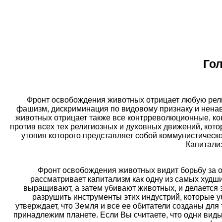
Го
Фронт освобождения животных отрицает любую религи
фашизм, дискриминация по видовому признаку и нена
животных отрицает также все контрреволюционные, ко
против всех тех религиозных и духовных движений, кот
утопия которого представляет собой коммунистическ
Капитализ
Фронт освобождения животных видит борьбу за о
рассматривает капитализм как одну из самых худши
выращивают, а затем убивают животных, и делается 
разрушить инструменты этих индустрий, которые у
утверждает, что Земля и все ее обитатели созданы для
принадлежим планете. Если Вы считаете, что одни виды