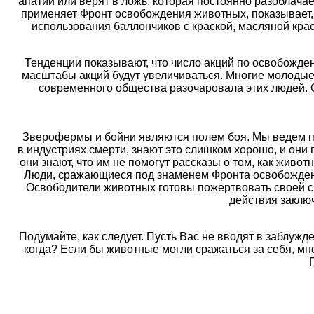
апатии или верят в ложь, которая постоянно разоблачае
применяет Фронт освобождения животных, показывает, 
использования баллончиков с краской, масляной кр
Тенденции показывают, что число акций по освобожде
масштабы акций будут увеличиваться. Многие молодые
современного общества разочаровала этих людей. О
Зверофермы и бойни являются полем боя. Мы ведем пар
в индустриях смерти, знают это слишком хорошо, и они 
они знают, что им не помогут рассказы о том, как живот
Люди, сражающиеся под знаменем Фронта освобождения
Освободители животных готовы пожертвовать своей с
действия заклю
Подумайте, как следует. Пусть Вас не вводят в заблуж
когда? Если бы животные могли сражаться за себя, мно