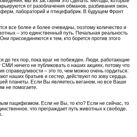
поведения, мы их заставим это сделать. Методы, которые
арьируются от разоблачения обманов, разбивания окон,
оферм, лабораторий и птицефабрик. В будущем Фронт
ся все более и более очевидны, поэтому количество и
отных – это единственный путь. Печальная реальность
ни присоединяются к тем, кто борется против этого
 до тех пор, пока враг не побежден. Люди, работающие
т СМИ ничего не публиковать о наших акциях, потому что
имя справедливости – это то, чем можно очень гордиться.
т наших братьев и сестер, действуют по зову сердца.
ей планеты. Если Вы являетесь веганом, но все Ваши
м не помогаете.
ым пацифизмом. Если не Вы, то кто? Если не сейчас, то
динственное, что преграждает путь животных к свободе.
.