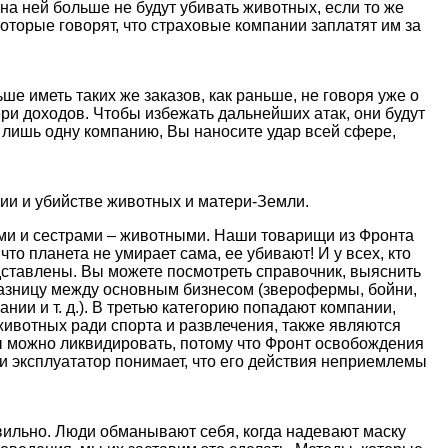
на ней больше не будут убивать животных, если то же
которые говорят, что страховые компании заплатят им за
ше иметь таких же заказов, как раньше, не говоря уже о
ри доходов. Чтобы избежать дальнейших атак, они будут
 лишь одну компанию, Вы наносите удар всей сфере,
ии и убийстве животных и матери-Земли.
ми и сестрами – животными. Наши товарищи из Фронта
о планета не умирает сама, ее убивают! И у всех, кто
едставлены. Вы можете посмотреть справочник, выяснить
 разницу между основным бизнесом (зверофермы, бойни,
ии и т. д.). В третью категорию попадают компании,
животных ради спорта и развлечения, также являются
ы можно ликвидировать, потому что Фронт освобождения
и эксплуататор понимает, что его действия неприемлемы
авильно. Люди обманывают себя, когда надевают маску