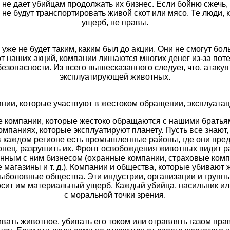
не дает убийцам продолжать их бизнес. Если бойню сжечь, 
не будут транспортировать живой скот или мясо. Те люди, 
ущерб, не правы.
уже не будет таким, каким был до акции. Они не смогут боль
наших акций, компании лишаются многих денег из-за поте
зопасности. Из всего вышесказанного следует, что, атакуя
эксплуатирующей животных.
ии, которые участвуют в жестоком обращении, эксплуатац
 компании, которые жестоко обращаются с нашими братья
аниях, которые эксплуатируют планету. Пусть все знают, чт
, в каждом регионе есть промышленные районы, где они пр
конец, разрушить их. Фронт освобождения животных видит
нным с ним бизнесом (охранные компании, страховые компан
магазины и т. д.). Компании и общества, которые убивают 
рыболовные общества. Эти индустрии, организации и групп
сит им материальный ущерб. Каждый убийца, насильник ил
с моральной точки зрения.
ивать животное, убивать его током или отравлять газом пр