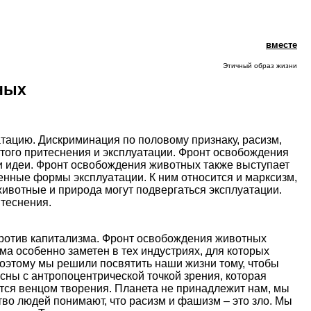
вместе
Этичный образ жизни
ных
тацию. Дискриминация по половому признаку, расизм,
ого притеснения и эксплуатации. Фронт освобождения
и идеи. Фронт освобождения животных также выступает
енные формы эксплуатации. К ним относится и марксизм,
ивотные и природа могут подвергаться эксплуатации.
итеснения.
ротив капитализма. Фронт освобождения животных
ма особенно заметен в тех индустриях, для которых
Поэтому мы решили посвятить наши жизни тому, чтобы
сны с антропоцентрической точкой зрения, которая
яются венцом творения. Планета не принадлежит нам, мы
тво людей понимают, что расизм и фашизм – это зло. Мы