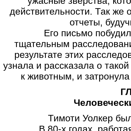
ужасные зверства, кот
действительности. Так же о
отчеты, будуч
Его письмо побудило
тщательным расследовани
результате этих расследо
узнала и рассказала о тако
к животным, и затронула
Г
Человеческ
Тимоти Уолкер был 
В 80-х годах, работая