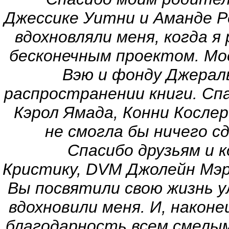
Джессике Уитни и Аманде Ре
вдохновляли меня, когда я
бесконечным проектом.
Мо
Вэю и фонду Джераль
распространении книги.
Спа
Кэрол Ямада, Конни Кослер
не смогла бы ничего с
Спасибо друзьям и ко
Кристику, DVM Джолейн Мэр
Вы посвятили свою жизнь 
вдохновили меня.
И, наконе
благодарность всем смелым