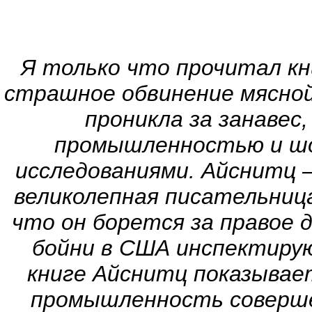
Я только что прочитал кн
страшное обвинение мясно
проникла за занавес
промышленностью и шо
исследованиями. Айснитц 
великолепная писательница
что он борется за правое 
бойни в США инспектирую
книге Айснитц показыва
промышленность соверше