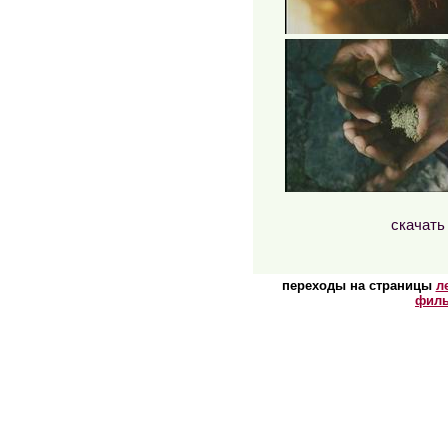
скачать
переходы на страницы
л
филь