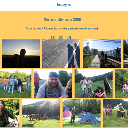
hippy.ru
Фото с Шипота 2006
Все фото -
Совы
(если не указан иной автор)
[1]
[2]
[3]