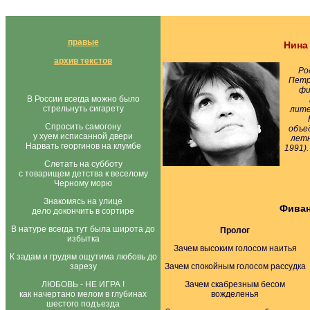
правые
Нина
архив текстов
Ро
Петр
фи
В России всегда можно было
стрельнуть сигарету
лите
Спросить самогону
объе
у хуем исписанной двери
летн
Нарвать георгинов на клумбе
1991)
Слетать на субботу
с товарищем детства к веселому
Черному морю
Знакомясь на улице
Фиван
дело докончить в сортире
В натуре всегда тут была широта до
Пролог
избытка
Зачем высоким голосом наитья
К задам и грудям ощутима любовь до
зарезу
Зачем спокойным голосом рассудка
ЛЮБОВЬ - НЕ ИГРА !
Зачем скабрезным бесом
как начертано мелом в глубинах
вожделенья
шестого подъезда