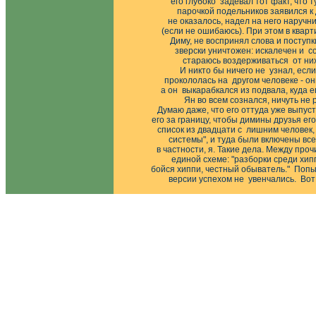
его глубоко  задевал тот факт, что 
 парочкой подельников заявился к Д
 не оказалось, надел на него наручн
(если не ошибаюсь). При этом в кварт
 Диму, не воспринял слова и поступк
зверски уничтожен: искалечен и  с
 стараюсь воздерживаться  от них
 И никто бы ничего не  узнал, есл
прокололась на  другом человеке - он
 а он  выкарабкался из подвала, куда 
 Ян во всем сознался, ничуть не 
 Думаю даже, что его оттуда уже выпуст
его за границу, чтобы димины друзья его
список из двадцати с  лишним человек,
 системы", и туда были включены вс
в частности, я. Такие дела. Между проч
 единой схеме: "разборки среди хипп
бойся хиппи, честный обыватель."  Попы
 версии успехом не  увенчались.  Во