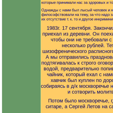
которые принимали нас за здоровых и т
Однажды с нами был лысый человек и н
философствовали на тему, за что надо з
их отсутствие т. к. то и другое инкримин
1983г. 17 сентября. Законч
приехал из деревни. Он поеха
чтобы они не требовали с
несколько рублей. Те
шизофренического расписного
А мы отправились празднова
подтягивалась к строго огово
водой, предварительно попив
чайник, который ехал с на
хавчик был куплен по дор
собираясь в д/к москворечье
и сотворить молитв
Потом было москворечье, г
ситаре, а Сергей Летов на с