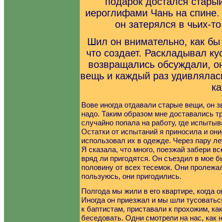
подарок достался стары
иероглифами Чань на спине. 
он затерялся в чьих-т
Шил он внимательно, как бы
что создает. Раскладывал ку
возвращались обсуждали, он
вещь и каждый раз удивлялась
ка
Вове иногда отдавали старые вещи, он з
надо. Таким образом мне доставались тр
случайно попала на работу, где испытыв
Остатки от испытаний я приносила и он
использовал их в одежде. Через пару ле
Я сказала, что много, поезжай забери вс
вряд ли пригодятся. Он съездил в мое 
половину от всех тесемок. Они пролежал
пользуюсь, они пригодились.
Полгода мы жили в его квартире, когда о
Иногда он приезжал и мы шли тусоватьс
к баптистам, приставали к прохожим, ка
беседовать. Одни смотрели на нас, как 