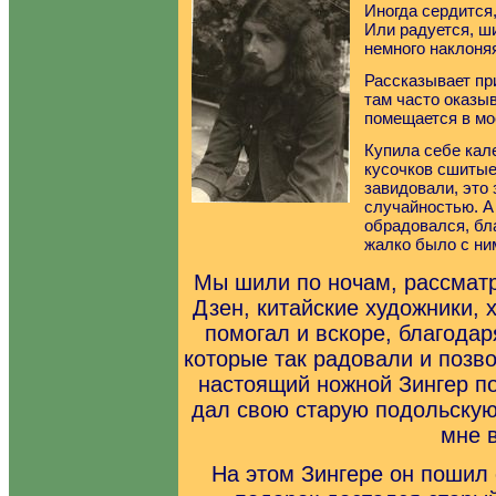
Иногда сердится,
Или радуется, ш
немного наклоня
Рассказывает пр
там часто оказыв
помещается в мое
Купила себе кал
кусочков сшитые
завидовали, это
случайностью. А
обрадовался, бл
жалко было с ни
Мы шили по ночам, рассматр
Дзен, китайские художники, 
помогал и вскоре, благодар
которые так радовали и позво
настоящий ножной Зингер по
дал свою старую подольскую
мне 
На этом Зингере он пошил 