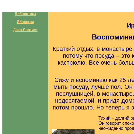
Библиотека
Яблонька
Ир
Дзен-Баптист
Воспоминан
Краткий отдых, в монастыре
потому что посуда – это 
кастрюлю. Все очень больш
Сижу и вспоминаю как 25 ле
мыть посуду, лучше пол. Он
послушницей, в монастыре.
недосягаемой, и придя домо
потом прошло. Но теперь я з
Тихий – долгий р
Он говорит споко
неожиданно прод