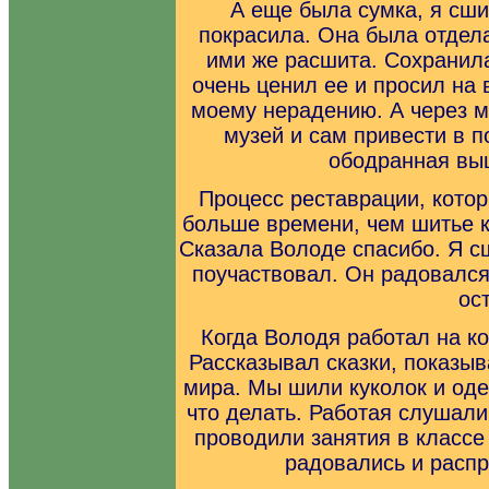
А еще была сумка, я сши
покрасила. Она была отдел
ими же расшита. Сохранила
очень ценил ее и просил на 
моему нерадению. А через м
музей и сам привести в 
ободранная выц
Процесс реставрации, котор
больше времени, чем шитье к
Сказала Володе спасибо. Я сш
поучаствовал. Он радовался,
ос
Когда Володя работал на к
Рассказывал сказки, показы
мира. Мы шили куколок и оде
что делать. Работая слушали
проводили занятия в классе
радовались и распр