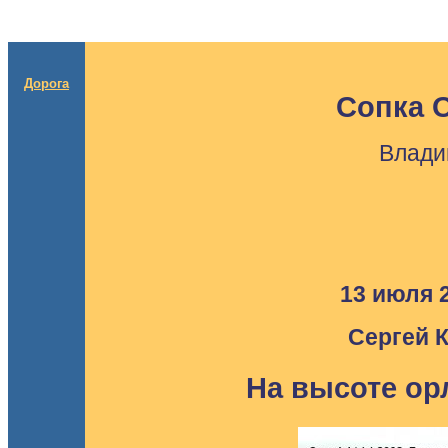
Дорога
Сопка 
Влади
13 июля 
Сергей 
На высоте ор