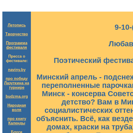
Летопись
9-10-
Творчество
Любав
Программа
фестиваля
Пресса о
Поэтический фестива
фестивале:
naviny.by
Минский апрель - подсне
про победу
Лазуткина на
переполненные парочка
турнире
Минск - консерва Совет
budzma.org
детство? Вам в Мин
Народная
социалистических оттен
воля
объяснить. Всё, как везде
про книгу
Календы
домах, краски на труба
Блоги