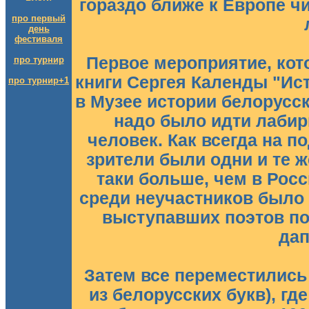
гораздо ближе к Европе ч
про первый
день
фестиваля
Первое мероприятие, кот
про турнир
книги Сергея Календы "Ист
про турнир+1
в Музее истории белорусск
надо было идти лабир
человек. Как всегда на п
зрители были одни и те ж
таки больше, чем в Росс
среди неучастников было
выступавших поэтов по
дап
Затем все переместились 
из белорусских букв), г