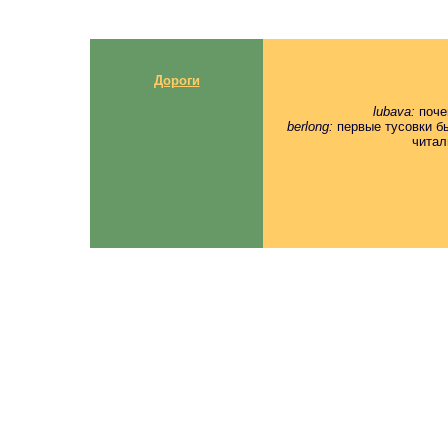
Дороги
lubava:
поче
berlong:
первые тусовки бы
читал